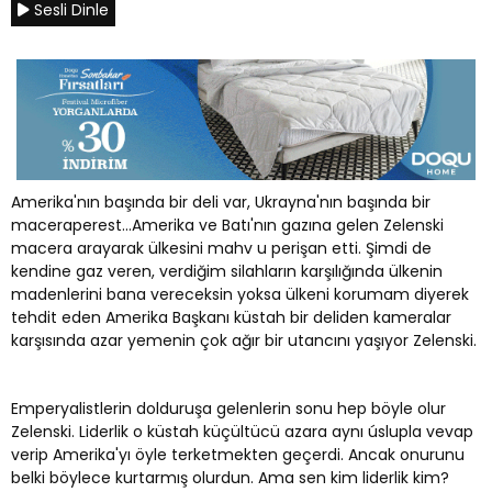
Sesli Dinle
Amerika'nın başında bir deli var, Ukrayna'nın başında bir
maceraperest...Amerika ve Batı'nın gazına gelen Zelenski
macera arayarak ülkesini mahv u perişan etti. Şimdi de
kendine gaz veren, verdiğim silahların karşılığında ülkenin
madenlerini bana vereceksin yoksa ülkeni korumam diyerek
tehdit eden Amerika Başkanı küstah bir deliden kameralar
karşısında azar yemenin çok ağır bir utancını yaşıyor Zelenski.
Emperyalistlerin dolduruşa gelenlerin sonu hep böyle olur
Zelenski. Liderlik o küstah küçültücü azara aynı úslupla vevap
verip Amerika'yı öyle terketmekten geçerdi. Ancak onurunu
belki böylece kurtarmış olurdun. Ama sen kim liderlik kim?