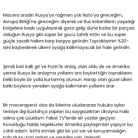
Macera aradın Rusya'ya rağmen yok Nato'ya gireceğim,
Avrupa Birliği'ne gireceğim diyerek ve Rus kökenlilerin yaşadığı
bölgelere baskı uygulayarak gaza gelip düne kadar bir parçası
olduğun Rusya gibi süper bir gücü tahrik ettin ve bu süper
güçle zavallı halkını karşı karşıya getirdin.Topraklarının %20-
isini kaybederek ülkeni ayağa kalkmayacak bir hale getirdin.
Şimdi bari kalk git ve Putin'le anlaş, olan oldu de ve Amerika
yerine Rusya ile anlaşma yollarını ara kaybettiğin topraklarını
belki böyle bir yolla kurtarmış olursun. Harap olan gúzel ülken
belki böylece yeniden ayağa kalkmanın yollarını arar.
Bir maceraperst olsa da liderine uluslararası hukuka aykırı
terbiye dışı küstahça yapılan bu saygısızlıktan Ukrayna halkı
adına çok üzüldüm. Fakat TV'lerde alt yazılar geçiyor.
Kovulduğu halde teşekkürler Amerika paylaşımları yapıyor bu
cahil adam. İstifa etmek gibi bir yol var ve koruyamadığın
koltuğunu bari terket ve gereğini yap Zelenski...