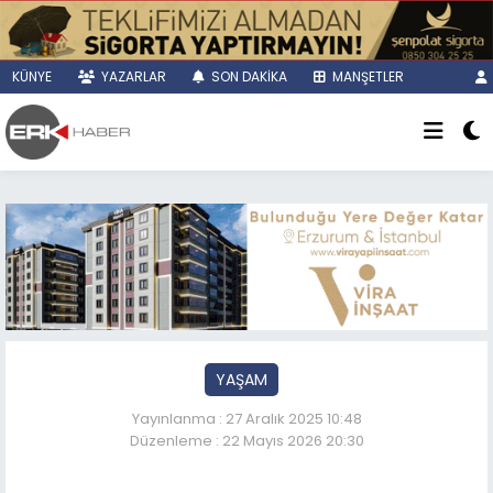
KÜNYE
YAZARLAR
SON DAKİKA
MANŞETLER
YAŞAM
Yayınlanma : 27 Aralık 2025 10:48
Düzenleme : 22 Mayıs 2026 20:30