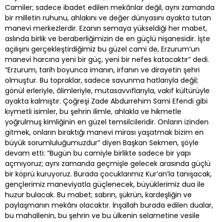
Camiler; sadece ibadet edilen mekânlar değil, aynı zamanda
bir milletin ruhunu, ahlakını ve değer dünyasını ayakta tutan
manevi merkezlerdir. Ezanın semaya yükseldiği her mabet,
aslında birlik ve beraberliğimizin de en güçlü nişanesidir. İşte
açılışını gerçekleştirdiğimiz bu güzel cami de, Erzurum’un
manevi harcına yeni bir güç, yeni bir nefes katacaktır” dedi.
“Erzurum, tarih boyunca imanın, irfanın ve dirayetin şehri
olmuştur. Bu topraklar, sadece savunma hatlarıyla değil;
gönül erleriyle, âlimleriyle, mutasavvıflarıyla, vakıf kültürüyle
ayakta kalmıştır. Çoğreşi Zade Abdurrehim Sami Efendi gibi
kıymetli isimler, bu şehrin ilimle, ahlakla ve hikmetle
yoğrulmuş kimliğinin en güzel temsilcileridir. Onların izinden
gitmek, onların bıraktığı manevi mirası yaşatmak bizim en
büyük sorumluluğumuzdur” diyen Başkan Sekmen, şöyle
devam etti: “Bugün bu camiyle birlikte sadece bir yapı
açmıyoruz; aynı zamanda geçmişle gelecek arasında güçlü
bir köprü kuruyoruz. Burada çocuklarımız Kur’an’la tanışacak,
gençlerimiz maneviyatla güçlenecek, büyüklerimiz dua ile
huzur bulacak. Bu mabet; sabrın, şükrün, kardeşliğin ve
paylaşmanın mekânı olacaktır. İnşallah burada edilen dualar,
bu mahallenin, bu şehrin ve bu ülkenin selametine vesile