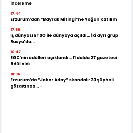
inceleme
17:44
Erzurum’dan “Bayrak Mitingi”ne Yoğun Katılım
17:56
İş dünyası ETSO ile dünyaya açıldı... İki ayrı grup
Rusya'da...
10:47
EGC’nin ödülleri açıklandı… 11 dalda 27 gazeteci
ödül aldı…
18:36
Erzurum’da “Joker Aday” skandalı: 33 şüpheli
gözaltında... -