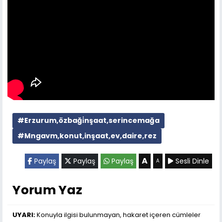
#Erzurum,özbaği̇nşaat,serincemağa
#Mngavm,konut,inşaat,ev,daire,rez
A
Paylaş
Paylaş
Paylaş
Sesli Dinle
A
Yorum Yaz
UYARI:
Konuyla ilgisi bulunmayan, hakaret içeren cümleler