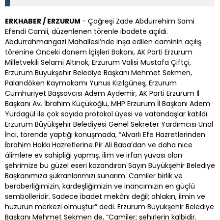
ERKHABER / ERZURUM
- Çoğreşi Zade Abdurrehim Sami
Efendi Camii, düzenlenen törenle ibadete açıldı.
Abdurrahmangazi Mahallesi’nde inşa edilen caminin açılış
törenine Önceki dönem İçişleri Bakanı, AK Parti Erzurum
Milletvekili Selami Altınok, Erzurum Valisi Mustafa Çiftçi,
Erzurum Büyükşehir Belediye Başkanı Mehmet Sekmen,
Palandöken Kaymakamı Yunus Kızılgüneş, Erzurum
Cumhuriyet Başsavcısı Adem Aydemir, AK Parti Erzurum İl
Başkanı Av. İbrahim Küçükoğlu, MHP Erzurum İl Başkanı Adem
Yurdagül ile çok sayıda protokol üyesi ve vatandaşlar katıldı.
Erzurum Büyükşehir Belediyesi Genel Sekreter Yardımcısı Ünal
İnci, törende yaptığı konuşmada, “Alvarlı Efe Hazretlerinden
İbrahim Hakkı Hazretlerine Pir Ali Baba’dan ve daha nice
âlimlere ev sahipliği yapmış, ilim ve irfan yuvası olan
şehrimize bu güzel eseri kazandıran Sayın Büyükşehir Belediye
Başkanımıza şükranlarımızı sunarım. Camiler birlik ve
beraberliğimizin, kardeşliğimizin ve inancımızın en güçlü
sembolleridir. Sadece ibadet mekânı değil; ahlakın, ilmin ve
huzurun merkezi olmuştur” dedi. Erzurum Büyükşehir Belediye
Başkanı Mehmet Sekmen de, “Camiler; şehirlerin kalbidir.