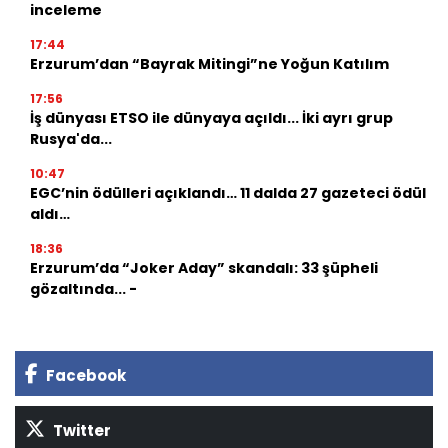
inceleme
17:44
Erzurum’dan “Bayrak Mitingi”ne Yoğun Katılım
17:56
İş dünyası ETSO ile dünyaya açıldı... İki ayrı grup
Rusya'da...
10:47
EGC’nin ödülleri açıklandı… 11 dalda 27 gazeteci ödül
aldı…
18:36
Erzurum’da “Joker Aday” skandalı: 33 şüpheli
gözaltında... -
Facebook
Twitter