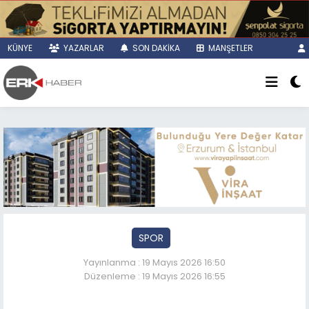
KÜNYE
YAZARLAR
SON DAKİKA
MANŞETLER
SPOR
Yayınlanma : 19 Mayıs 2026 16:50
Düzenleme : 19 Mayıs 2026 16:55