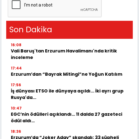
Son Dakika
16:08
Vali Baruş'tan Erzurum Havalimanı'nda kritik
inceleme
17:44
Erzurum’dan “Bayrak Mitingi”ne Yoğun Katılım
17:56
İş dünyası ETSO ile dünyaya açıldı... İki ayrı grup
Rusya'da...
10:47
EGC’nin ödülleri açıklandı… 11 dalda 27 gazeteci
ödül aldı…
18:36
Erzurum’da “Joker Aday” skandalı: 33 şüpheli