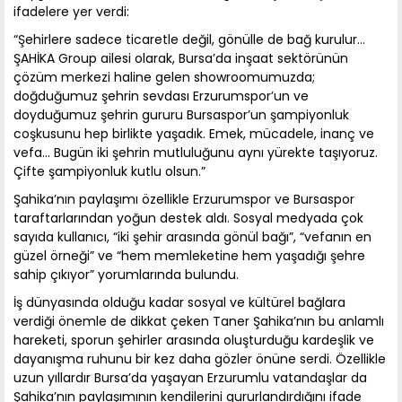
ifadelere yer verdi:
“Şehirlere sadece ticaretle değil, gönülle de bağ kurulur…
ŞAHİKA Group ailesi olarak, Bursa’da inşaat sektörünün
çözüm merkezi haline gelen showroomumuzda;
doğduğumuz şehrin sevdası Erzurumspor’un ve
doyduğumuz şehrin gururu Bursaspor’un şampiyonluk
coşkusunu hep birlikte yaşadık. Emek, mücadele, inanç ve
vefa… Bugün iki şehrin mutluluğunu aynı yürekte taşıyoruz.
Çifte şampiyonluk kutlu olsun.”
Şahika’nın paylaşımı özellikle Erzurumspor ve Bursaspor
taraftarlarından yoğun destek aldı. Sosyal medyada çok
sayıda kullanıcı, “iki şehir arasında gönül bağı”, “vefanın en
güzel örneği” ve “hem memleketine hem yaşadığı şehre
sahip çıkıyor” yorumlarında bulundu.
İş dünyasında olduğu kadar sosyal ve kültürel bağlara
verdiği önemle de dikkat çeken Taner Şahika’nın bu anlamlı
hareketi, sporun şehirler arasında oluşturduğu kardeşlik ve
dayanışma ruhunu bir kez daha gözler önüne serdi. Özellikle
uzun yıllardır Bursa’da yaşayan Erzurumlu vatandaşlar da
Şahika’nın paylaşımının kendilerini gururlandırdığını ifade