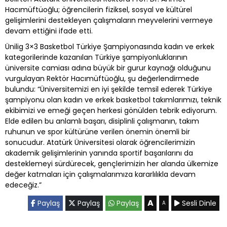
Hacımüftüoğlu; öğrencilerin fiziksel, sosyal ve kültürel
gelişimlerini destekleyen çalışmaların meyvelerini vermeye
devam ettiğini ifade etti.
Ünilig 3×3 Basketbol Türkiye Şampiyonasında kadın ve erkek
kategorilerinde kazanılan Türkiye şampiyonluklarının
üniversite camiası adına büyük bir gurur kaynağı olduğunu
vurgulayan Rektör Hacımüftüoğlu, şu değerlendirmede
bulundu: “Üniversitemizi en iyi şekilde temsil ederek Türkiye
şampiyonu olan kadın ve erkek basketbol takımlarımızı, teknik
ekibimizi ve emeği geçen herkesi gönülden tebrik ediyorum.
Elde edilen bu anlamlı başarı, disiplinli çalışmanın, takım
ruhunun ve spor kültürüne verilen önemin önemli bir
sonucudur. Atatürk Üniversitesi olarak öğrencilerimizin
akademik gelişimlerinin yanında sportif başarılarını da
desteklemeyi sürdürecek, gençlerimizin her alanda ülkemize
değer katmaları için çalışmalarımıza kararlılıkla devam
edeceğiz.”
A
Paylaş
Paylaş
Paylaş
Sesli Dinle
A