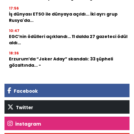
17:56
İş dünyası ETSO ile dünyaya açıldı... İki ayrı grup
Rusya'da...
10:47
EGC’nin ödülleri açıklandı… 11 dalda 27 gazeteci ödül
aldı…
18:36
Erzurum’da “Joker Aday” skandalı: 33 şüpheli
gözaltında... -
Facebook
Twitter
İnstagram