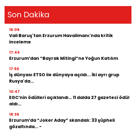
Son Dakika
16:08
Vali Baruş'tan Erzurum Havalimanı'nda kritik
inceleme
17:44
Erzurum’dan “Bayrak Mitingi”ne Yoğun Katılım
17:56
İş dünyası ETSO ile dünyaya açıldı... İki ayrı grup
Rusya'da...
10:47
EGC’nin ödülleri açıklandı… 11 dalda 27 gazeteci ödül
aldı…
18:36
Erzurum’da “Joker Aday” skandalı: 33 şüpheli
gözaltında... -