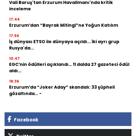
Vali Baruş'tan Erzurum Havalimanı'nda kritik
inceleme
17:44
Erzurum’dan “Bayrak Mitingi”ne Yoğun Katılım
17:56
İş dünyası ETSO ile dünyaya açıldı... İki ayrı grup
Rusya'da...
10:47
EGC’nin ödülleri açıklandı… 11 dalda 27 gazeteci ödül
aldı…
18:36
Erzurum’da “Joker Aday” skandalı: 33 şüpheli
gözaltında... -
Facebook