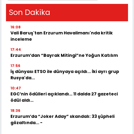
Son Dakika
16:08
Vali Baruş'tan Erzurum Havalimanı'nda kritik
inceleme
17:44
Erzurum’dan “Bayrak Mitingi”ne Yoğun Katılım
17:56
İş dünyası ETSO ile dünyaya açıldı... İki ayrı grup
Rusya'da...
10:47
EGC’nin ödülleri açıklandı… 11 dalda 27 gazeteci
ödül aldı…
18:36
Erzurum’da “Joker Aday” skandalı: 33 şüpheli
gözaltında... -