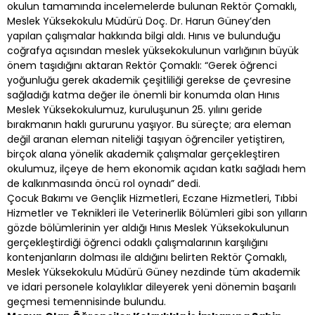
okulun tamamında incelemelerde bulunan Rektör Çomaklı,
Meslek Yüksekokulu Müdürü Doç. Dr. Harun Güney’den
yapılan çalışmalar hakkında bilgi aldı. Hınıs ve bulunduğu
coğrafya açısından meslek yüksekokulunun varlığının büyük
önem taşıdığını aktaran Rektör Çomaklı: “Gerek öğrenci
yoğunluğu gerek akademik çeşitliliği gerekse de çevresine
sağladığı katma değer ile önemli bir konumda olan Hınıs
Meslek Yüksekokulumuz, kuruluşunun 25. yılını geride
bırakmanın haklı gururunu yaşıyor. Bu süreçte; ara eleman
değil aranan eleman niteliği taşıyan öğrenciler yetiştiren,
birçok alana yönelik akademik çalışmalar gerçekleştiren
okulumuz, ilçeye de hem ekonomik açıdan katkı sağladı hem
de kalkınmasında öncü rol oynadı” dedi.
Çocuk Bakımı ve Gençlik Hizmetleri, Eczane Hizmetleri, Tıbbi
Hizmetler ve Teknikleri ile Veterinerlik Bölümleri gibi son yılların
gözde bölümlerinin yer aldığı Hınıs Meslek Yüksekokulunun
gerçekleştirdiği öğrenci odaklı çalışmalarının karşılığını
kontenjanların dolması ile aldığını belirten Rektör Çomaklı,
Meslek Yüksekokulu Müdürü Güney nezdinde tüm akademik
ve idari personele kolaylıklar dileyerek yeni dönemin başarılı
geçmesi temennisinde bulundu.