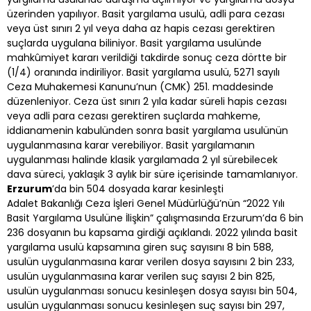
üzerinden yapılıyor. Basit yargılama usulü, adli para cezası
veya üst sınırı 2 yıl veya daha az hapis cezası gerektiren
suçlarda uygulana biliniyor. Basit yargılama usulünde
mahkûmiyet kararı verildiği takdirde sonuç ceza dörtte bir
(1/4) oranında indiriliyor. Basit yargılama usulü, 5271 sayılı
Ceza Muhakemesi Kanunu’nun (CMK) 251. maddesinde
düzenleniyor. Ceza üst sınırı 2 yıla kadar süreli hapis cezası
veya adli para cezası gerektiren suçlarda mahkeme,
iddianamenin kabulünden sonra basit yargılama usulünün
uygulanmasına karar verebiliyor. Basit yargılamanın
uygulanması halinde klasik yargılamada 2 yıl sürebilecek
dava süreci, yaklaşık 3 aylık bir süre içerisinde tamamlanıyor.
Erzurum
’da bin 504 dosyada karar kesinleşti
Adalet Bakanlığı Ceza İşleri Genel Müdürlüğü’nün “2022 Yılı
Basit Yargılama Usulüne İlişkin” çalışmasında Erzurum’da 6 bin
236 dosyanın bu kapsama girdiği açıklandı. 2022 yılında basit
yargılama usulü kapsamına giren suç sayısını 8 bin 588,
usulün uygulanmasına karar verilen dosya sayısını 2 bin 233,
usulün uygulanmasına karar verilen suç sayısı 2 bin 825,
usulün uygulanması sonucu kesinleşen dosya sayısı bin 504,
usulün uygulanması sonucu kesinleşen suç sayısı bin 297,