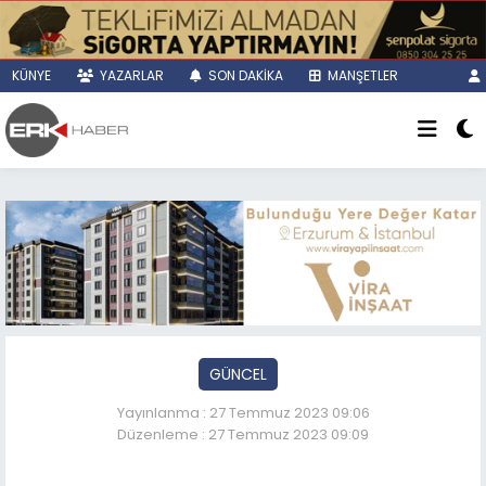
KÜNYE
YAZARLAR
SON DAKİKA
MANŞETLER
GÜNCEL
Yayınlanma : 27 Temmuz 2023 09:06
Düzenleme : 27 Temmuz 2023 09:09