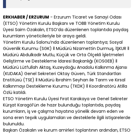
ERKHABER / ERZURUM
- Erzurum Ticaret ve Sanayi Odası
(ETSO) Yönetim Kurulu Başkanı ve TOBB Yönetim Kurulu
Üyesi Saim Özakalın, ETSO’da düzenlenen toplantıda paydaş
kurumların yöneticileriyle bir araya geldi.
Yönetim Kurulu Salonu’nda düzenlenen toplantıya; Sosyal
Güvenlik Kurumu (SGK) İl Müdürü Nizamettin Durmuş, İŞKUR İl
Müdürü Abdulkadir Mutlu, Küçük ve Orta Ölçekli İşletmeleri
Geliştirme ve Destekleme İdaresi Başkanlığı (KOSGEB) İl
Müdürü Lütfullah Aktaş, Kuzeydoğu Anadolu Kalkınma Ajansı
(KUDAKA) Genel Sekreteri Oktay Güven, Türk Standartları
Enstitüsü (TSE) İl Müdürü İbrahim Seyhan ile Tarım ve Kırsal
Kalkınmayı Destekleme Kurumu (TKDK) İl Koordinatörü Atilla
Özlü katıldı.
ETSO Yönetim Kurulu Üyesi Fırat Karakaya ve Genel Sekreter
Kürşat Karagöl’ün de hazır bulunduğu toplantıda, paydaş
kurumların, iş ve çalışma hayatına yönelik devam eden ve
sona eren teşvik uygulamaları ve desteklerle ilgili istişarelerde
bulunuldu.
Başkan Özakalın ve kurum amirleri toplantının ardından, ETSO