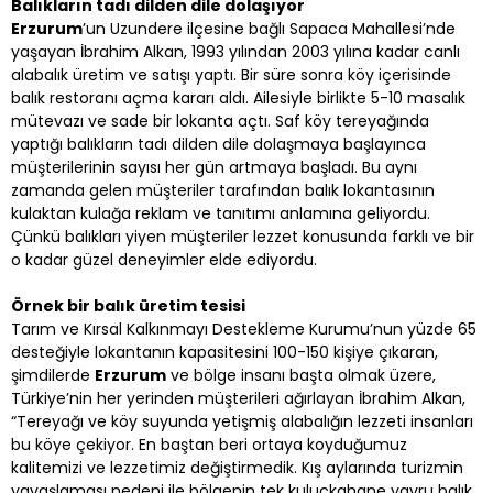
Balıkların tadı dilden dile dolaşıyor
Erzurum
’un Uzundere ilçesine bağlı Sapaca Mahallesi’nde
yaşayan İbrahim Alkan, 1993 yılından 2003 yılına kadar canlı
alabalık üretim ve satışı yaptı. Bir süre sonra köy içerisinde
balık restoranı açma kararı aldı. Ailesiyle birlikte 5-10 masalık
mütevazı ve sade bir lokanta açtı. Saf köy tereyağında
yaptığı balıkların tadı dilden dile dolaşmaya başlayınca
müşterilerinin sayısı her gün artmaya başladı. Bu aynı
zamanda gelen müşteriler tarafından balık lokantasının
kulaktan kulağa reklam ve tanıtımı anlamına geliyordu.
Çünkü balıkları yiyen müşteriler lezzet konusunda farklı ve bir
o kadar güzel deneyimler elde ediyordu.
Örnek bir balık üretim tesisi
Tarım ve Kırsal Kalkınmayı Destekleme Kurumu’nun yüzde 65
desteğiyle lokantanın kapasitesini 100-150 kişiye çıkaran,
şimdilerde
Erzurum
ve bölge insanı başta olmak üzere,
Türkiye’nin her yerinden müşterileri ağırlayan İbrahim Alkan,
“Tereyağı ve köy suyunda yetişmiş alabalığın lezzeti insanları
bu köye çekiyor. En baştan beri ortaya koyduğumuz
kalitemizi ve lezzetimiz değiştirmedik. Kış aylarında turizmin
yavaşlaması nedeni ile bölgenin tek kuluçkahane yavru balık