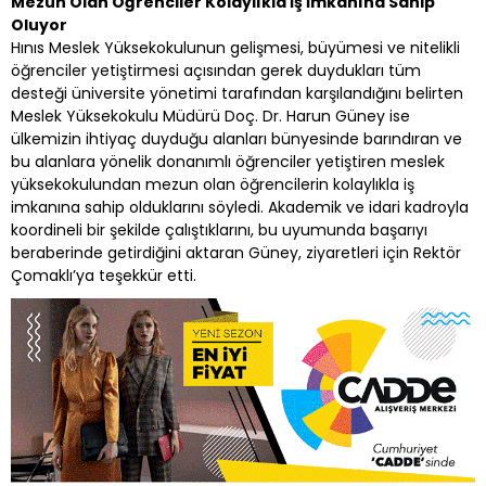
Mezun Olan Öğrenciler Kolaylıkla İş İmkanına Sahip
Oluyor
Hınıs Meslek Yüksekokulunun gelişmesi, büyümesi ve nitelikli
öğrenciler yetiştirmesi açısından gerek duydukları tüm
desteği üniversite yönetimi tarafından karşılandığını belirten
Meslek Yüksekokulu Müdürü Doç. Dr. Harun Güney ise
ülkemizin ihtiyaç duyduğu alanları bünyesinde barındıran ve
bu alanlara yönelik donanımlı öğrenciler yetiştiren meslek
yüksekokulundan mezun olan öğrencilerin kolaylıkla iş
imkanına sahip olduklarını söyledi. Akademik ve idari kadroyla
koordineli bir şekilde çalıştıklarını, bu uyumunda başarıyı
beraberinde getirdiğini aktaran Güney, ziyaretleri için Rektör
Çomaklı’ya teşekkür etti.