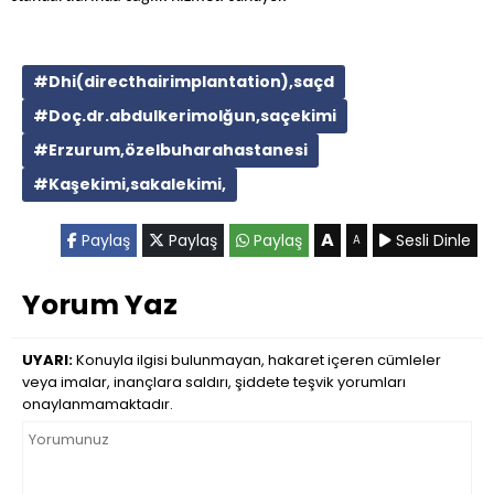
#Dhi(directhairimplantation),saçd
#Doç.dr.abdulkerimolğun,saçekimi
#Erzurum,özelbuharahastanesi
#Kaşekimi,sakalekimi,
A
Paylaş
Paylaş
Paylaş
Sesli Dinle
A
Yorum Yaz
UYARI:
Konuyla ilgisi bulunmayan, hakaret içeren cümleler
veya imalar, inançlara saldırı, şiddete teşvik yorumları
onaylanmamaktadır.