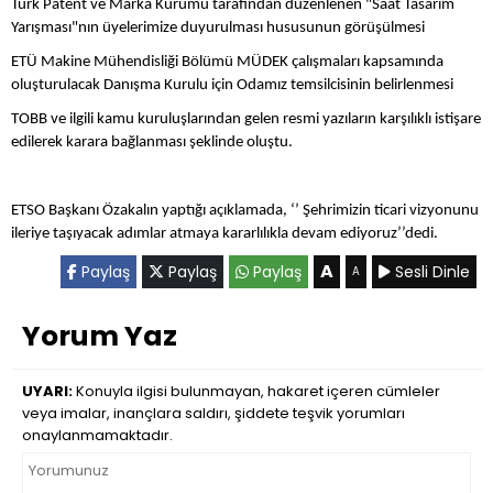
Türk Patent ve Marka Kurumu tarafından düzenlenen "Saat Tasarım
Yarışması"nın üyelerimize duyurulması hususunun görüşülmesi
ETÜ Makine Mühendisliği Bölümü MÜDEK çalışmaları kapsamında
oluşturulacak Danışma Kurulu için Odamız temsilcisinin belirlenmesi
TOBB ve ilgili kamu kuruluşlarından gelen resmi yazıların karşılıklı istişare
edilerek karara bağlanması şeklinde oluştu.
ETSO Başkanı Özakalın yaptığı açıklamada, ‘’ Şehrimizin ticari vizyonunu
ileriye taşıyacak adımlar atmaya kararlılıkla devam ediyoruz’’dedi.
A
Paylaş
Paylaş
Paylaş
Sesli Dinle
A
Yorum Yaz
UYARI:
Konuyla ilgisi bulunmayan, hakaret içeren cümleler
veya imalar, inançlara saldırı, şiddete teşvik yorumları
onaylanmamaktadır.