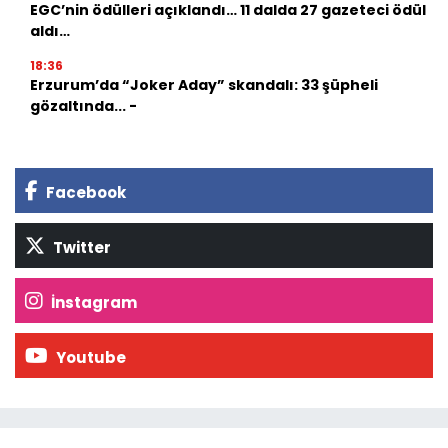
EGC’nin ödülleri açıklandı… 11 dalda 27 gazeteci ödül
aldı…
18:36
Erzurum’da “Joker Aday” skandalı: 33 şüpheli
gözaltında... -
Facebook
Twitter
İnstagram
Youtube