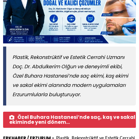
Plastik, Rekonstrüktif ve Estetik Cerrahi Uzmanı
Doç. Dr. Abdulkerim Olğun ve deneyimli ekibi,
Özel Buhara Hastanesi’nde saç ekimi, kaş ekimi
ve sakal ekimi alanında modern uygulamaları
Erzurumlularla buluşturuyor.
Özel Buhara Hastanesi’nde saç, kaş ve sakal
ekiminde yeni dönem...
ERKHABER / ERZURUM -
Plastik, Rekonstrüktif ve Estetik Cerrahi