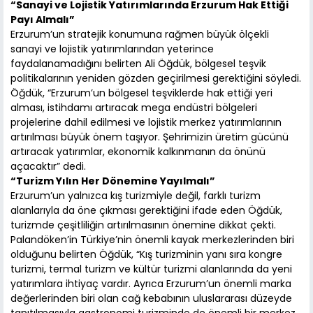
“Sanayi ve Lojistik Yatırımlarında Erzurum Hak Ettiği
Payı Almalı”
Erzurum’un stratejik konumuna rağmen büyük ölçekli
sanayi ve lojistik yatırımlarından yeterince
faydalanamadığını belirten Ali Öğdük, bölgesel teşvik
politikalarının yeniden gözden geçirilmesi gerektiğini söyledi.
Öğdük, “Erzurum’un bölgesel teşviklerde hak ettiği yeri
alması, istihdamı artıracak mega endüstri bölgeleri
projelerine dahil edilmesi ve lojistik merkez yatırımlarının
artırılması büyük önem taşıyor. Şehrimizin üretim gücünü
artıracak yatırımlar, ekonomik kalkınmanın da önünü
açacaktır” dedi.
“Turizm Yılın Her Dönemine Yayılmalı”
Erzurum’un yalnızca kış turizmiyle değil, farklı turizm
alanlarıyla da öne çıkması gerektiğini ifade eden Öğdük,
turizmde çeşitliliğin artırılmasının önemine dikkat çekti.
Palandöken’in Türkiye’nin önemli kayak merkezlerinden biri
olduğunu belirten Öğdük, “Kış turizminin yanı sıra kongre
turizmi, termal turizm ve kültür turizmi alanlarında da yeni
yatırımlara ihtiyaç vardır. Ayrıca Erzurum’un önemli marka
değerlerinden biri olan cağ kebabının uluslararası düzeyde