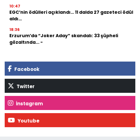
10:47
EGC’nin ödülleri açıklandı… 11 dalda 27 gazeteci ödül
aldı…
18:36
Erzurum’da “Joker Aday” skandalı: 33 şüpheli
gözaltında... -
Facebook
Twitter
İnstagram
Youtube