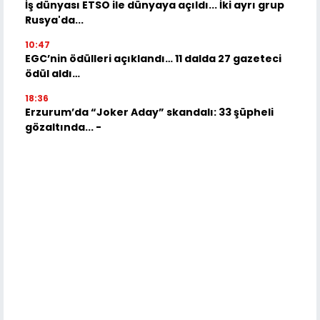
İş dünyası ETSO ile dünyaya açıldı... İki ayrı grup
Rusya'da...
10:47
EGC’nin ödülleri açıklandı… 11 dalda 27 gazeteci
ödül aldı…
18:36
Erzurum’da “Joker Aday” skandalı: 33 şüpheli
gözaltında... -