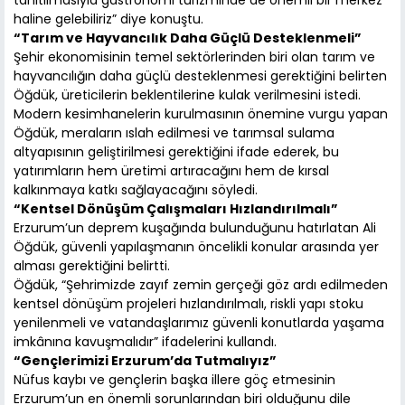
tanıtılmasıyla gastronomi turizminde de önemli bir merkez
haline gelebiliriz” diye konuştu.
“Tarım ve Hayvancılık Daha Güçlü Desteklenmeli”
Şehir ekonomisinin temel sektörlerinden biri olan tarım ve
hayvancılığın daha güçlü desteklenmesi gerektiğini belirten
Öğdük, üreticilerin beklentilerine kulak verilmesini istedi.
Modern kesimhanelerin kurulmasının önemine vurgu yapan
Öğdük, meraların ıslah edilmesi ve tarımsal sulama
altyapısının geliştirilmesi gerektiğini ifade ederek, bu
yatırımların hem üretimi artıracağını hem de kırsal
kalkınmaya katkı sağlayacağını söyledi.
“Kentsel Dönüşüm Çalışmaları Hızlandırılmalı”
Erzurum’un deprem kuşağında bulunduğunu hatırlatan Ali
Öğdük, güvenli yapılaşmanın öncelikli konular arasında yer
alması gerektiğini belirtti.
Öğdük, “Şehrimizde zayıf zemin gerçeği göz ardı edilmeden
kentsel dönüşüm projeleri hızlandırılmalı, riskli yapı stoku
yenilenmeli ve vatandaşlarımız güvenli konutlarda yaşama
imkânına kavuşmalıdır” ifadelerini kullandı.
“Gençlerimizi Erzurum’da Tutmalıyız”
Nüfus kaybı ve gençlerin başka illere göç etmesinin
Erzurum’un en önemli sorunlarından biri olduğunu dile