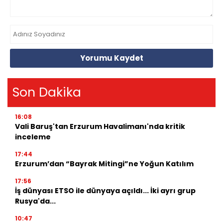
Yorumu Kaydet
Son Dakika
16:08
Vali Baruş'tan Erzurum Havalimanı'nda kritik
inceleme
17:44
Erzurum’dan “Bayrak Mitingi”ne Yoğun Katılım
17:56
İş dünyası ETSO ile dünyaya açıldı... İki ayrı grup
Rusya'da...
10:47