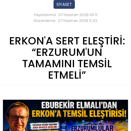
SİYASET
Yayınlanma : 07 Haziran 2026 00:11
Düzenleme : 07 Haziran 2026 11:42
ERKON'A SERT ELEŞTİRİ:
“ERZURUM'UN
TAMAMINI TEMSİL
ETMELİ”