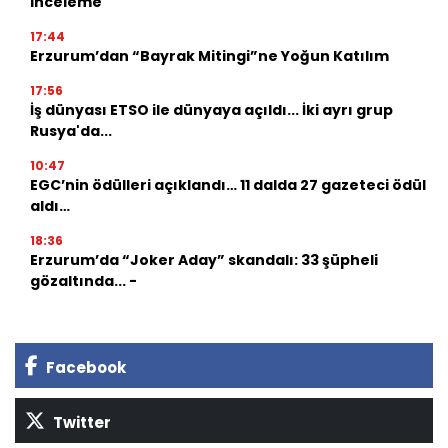
inceleme
17:44
Erzurum’dan “Bayrak Mitingi”ne Yoğun Katılım
17:56
İş dünyası ETSO ile dünyaya açıldı... İki ayrı grup
Rusya'da...
10:47
EGC’nin ödülleri açıklandı… 11 dalda 27 gazeteci ödül
aldı…
18:36
Erzurum’da “Joker Aday” skandalı: 33 şüpheli
gözaltında... -
Facebook
Twitter