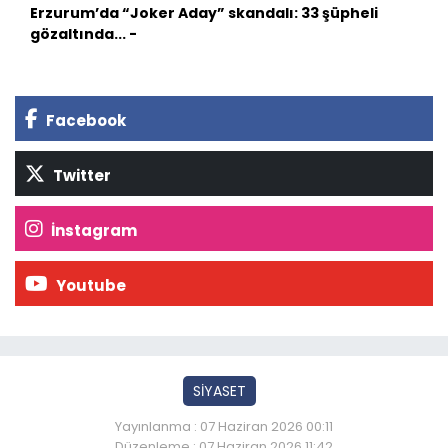
Erzurum’da “Joker Aday” skandalı: 33 şüpheli
gözaltında... -
Facebook
Twitter
İnstagram
Youtube
SİYASET
Yayınlanma : 07 Haziran 2026 00:11
Düzenleme : 07 Haziran 2026 11:42