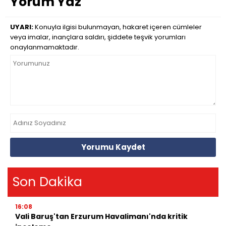
Yorum Yaz
UYARI:
Konuyla ilgisi bulunmayan, hakaret içeren cümleler
veya imalar, inançlara saldırı, şiddete teşvik yorumları
onaylanmamaktadır.
Yorumu Kaydet
Son Dakika
16:08
Vali Baruş'tan Erzurum Havalimanı'nda kritik