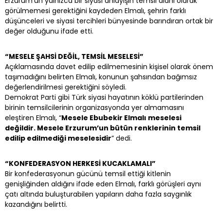
Erzurum’un yalnızca bir siyasi anlayışın temsil alanı olarak
görülmemesi gerektiğini kaydeden Elmalı, şehrin farklı
düşünceleri ve siyasi tercihleri bünyesinde barındıran ortak bir
değer olduğunu ifade etti.
“MESELE ŞAHSİ DEĞİL, TEMSİL MESELESİ”
Açıklamasında davet edilip edilmemesinin kişisel olarak önem
taşımadığını belirten Elmalı, konunun şahsından bağımsız
değerlendirilmesi gerektiğini söyledi.
Demokrat Parti gibi Türk siyasi hayatının köklü partilerinden
birinin temsilcilerinin organizasyonda yer almamasını
eleştiren Elmalı, “
Mesele Ebubekir Elmalı meselesi
değildir. Mesele Erzurum’un bütün renklerinin temsil
edilip edilmediği meselesidir
” dedi.
“KONFEDERASYON HERKESİ KUCAKLAMALI”
Bir konfederasyonun gücünü temsil ettiği kitlenin
genişliğinden aldığını ifade eden Elmalı, farklı görüşleri aynı
çatı altında buluşturabilen yapıların daha fazla saygınlık
kazandığını belirtti.