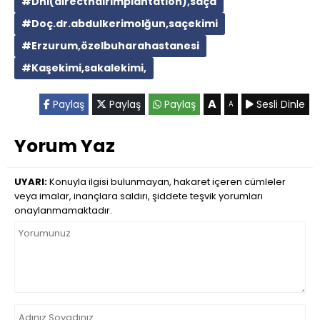
#Dhi(directhairimplantation),saçd
#Doç.dr.abdulkerimolğun,saçekimi
#Erzurum,özelbuharahastanesi
#Kaşekimi,sakalekimi,
A
Paylaş
Paylaş
Paylaş
Sesli Dinle
A
Yorum Yaz
UYARI:
Konuyla ilgisi bulunmayan, hakaret içeren cümleler
veya imalar, inançlara saldırı, şiddete teşvik yorumları
onaylanmamaktadır.