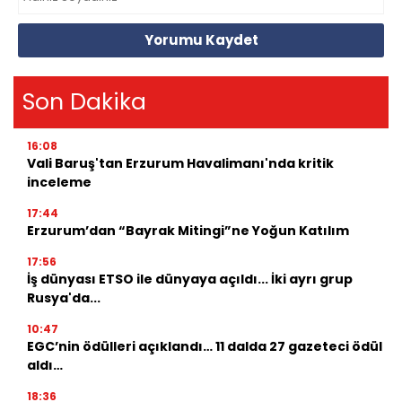
Yorumu Kaydet
Son Dakika
16:08
Vali Baruş'tan Erzurum Havalimanı'nda kritik
inceleme
17:44
Erzurum’dan “Bayrak Mitingi”ne Yoğun Katılım
17:56
İş dünyası ETSO ile dünyaya açıldı... İki ayrı grup
Rusya'da...
10:47
EGC’nin ödülleri açıklandı… 11 dalda 27 gazeteci ödül
aldı…
18:36