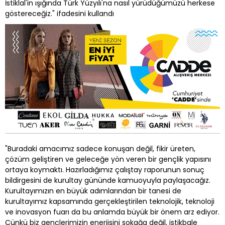
İstiklal'in ışığında Türk Yüzyılı'na nasıl yürüdüğümüzü herkese
göstereceğiz." ifadesini kullandı
"Buradaki amacımız sadece konuşan değil, fikir üreten,
çözüm geliştiren ve geleceğe yön veren bir gençlik yapısını
ortaya koymaktı. Hazırladığımız çalıştay raporunun sonuç
bildirgesini de kurultay gününde kamuoyuyla paylaşacağız.
Kurultayımızın en büyük adımlarından bir tanesi de
kurultayımız kapsamında gerçekleştirilen teknolojik, teknoloji
ve inovasyon fuarı da bu anlamda büyük bir önem arz ediyor.
Çünkü biz gençlerimizin enerjisini sokağa değil, istikbale