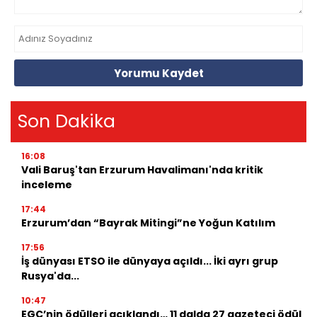
Yorumu Kaydet
Son Dakika
16:08
Vali Baruş'tan Erzurum Havalimanı'nda kritik
inceleme
17:44
Erzurum’dan “Bayrak Mitingi”ne Yoğun Katılım
17:56
İş dünyası ETSO ile dünyaya açıldı... İki ayrı grup
Rusya'da...
10:47
EGC’nin ödülleri açıklandı… 11 dalda 27 gazeteci ödül