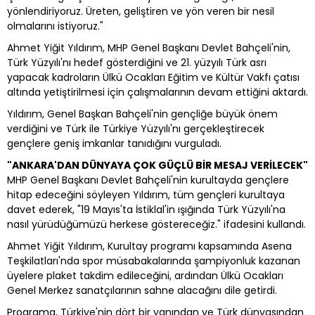
yönlendiriyoruz. Üreten, geliştiren ve yön veren bir nesil
olmalarını istiyoruz."
Ahmet Yiğit Yıldırım, MHP Genel Başkanı Devlet Bahçeli'nin,
Türk Yüzyılı'nı hedef gösterdiğini ve 21. yüzyılı Türk asrı
yapacak kadroların Ülkü Ocakları Eğitim ve Kültür Vakfı çatısı
altında yetiştirilmesi için çalışmalarının devam ettiğini aktardı.
Yıldırım, Genel Başkan Bahçeli'nin gençliğe büyük önem
verdiğini ve Türk ile Türkiye Yüzyılı'nı gerçekleştirecek
gençlere geniş imkanlar tanıdığını vurguladı.
"ANKARA'DAN DÜNYAYA ÇOK GÜÇLÜ BİR MESAJ VERİLECEK"
MHP Genel Başkanı Devlet Bahçeli'nin kurultayda gençlere
hitap edeceğini söyleyen Yıldırım, tüm gençleri kurultaya
davet ederek, "19 Mayıs'ta İstiklal'in ışığında Türk Yüzyılı'na
nasıl yürüdüğümüzü herkese göstereceğiz." ifadesini kullandı.
Ahmet Yiğit Yıldırım, Kurultay programı kapsamında Asena
Teşkilatları'nda spor müsabakalarında şampiyonluk kazanan
üyelere plaket takdim edileceğini, ardından Ülkü Ocakları
Genel Merkez sanatçılarının sahne alacağını dile getirdi.
Programa, Türkiye'nin dört bir yanından ve Türk dünyasından