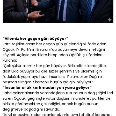
“Ailemiz her geçen gün büyüyor”
Parti teşkilatlarının her geçen gün güçlendiğini ifade eden
Öğdük, İYİ Parti’nin Erzurum’da büyümeye devam ettiğini
söyledi. Açılışta partililere hitap eden Öğdük, şu ifadeleri
kullandı:
“Çok şükür ailemiz her gün büyüyor. Birliktelikle, kardeşlikle,
dostlukla büyüyor bu aile. Bizler şehrimiz ve ülkemiz için
fedakârlık yapmaya hazır insanlarız. Palandöken Dağı’nın
başında sıktığımız kartopu bugün çığ gibi büyüyor.”
“İnsanlar artık korkmadan yan yana geliyor”
Saha çalışmalarında vatandaşların tutumunun değiştiğini ileri
süren Öğdük, geçmişte vatandaşların muhalefet partileriyle
birlikte görünmekten çekindiğini, ancak bugün bunun
değişmeye başladığını savundu.
“İki yıl öncesine kadar insanlar bizimle aynı fotoğraf karesine