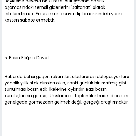
Böylesine devasa bir küresel buluşmanın hazırlık
aşamasındaki temsil giderlerini "saltanat" olarak
nitelendirmek, Erzurum'un dünya diplomasisindeki yerini
kasten sabote etmektir.
5. Basın Etiğine Davet
Haberde bahsi geçen rakamlar, uluslararası delegasyonlara
yönelik yıllık stok alımları olup, sanki günlük bir israfmış gibi
sunulması basın etik ilkelerine aykırıdır. Bazı basın
kuruluşlarının görevi, "Uluslararası toplantılar hariç" ibaresini
genelgede görmezden gelmek değil, gerçeği araştırmaktır.