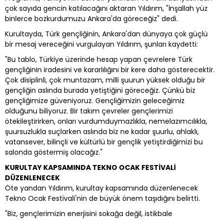
çok sayıda gencin katılacağını aktaran Yıldırım, "İnşallah yüz
binlerce bozkurdumuzu Ankara'da göreceğiz" dedi.
Kurultayda, Türk gençliğinin, Ankara'dan dünyaya çok güçlü
bir mesaj vereceğini vurgulayan Yıldırım, şunları kaydetti:
"Bu tablo, Türkiye üzerinde hesap yapan çevrelere Türk
gençliğinin iradesini ve kararlılığını bir kere daha gösterecektir.
Çok disiplinli, çok muntazam, milli şuurun yüksek olduğu bir
gençliğin aslında burada yetiştiğini göreceğiz. Çünkü biz
gençliğimize güveniyoruz. Gençliğimizin geleceğimiz
olduğunu biliyoruz. Bir takım çevreler gençlerimizi
ötekileştirirken, onları vurdumduymazlıkla, nemelazımcılıkla,
şuursuzlukla suçlarken aslında biz ne kadar şuurlu, ahlaklı,
vatansever, bilinçli ve kültürlü bir gençlik yetiştirdiğimizi bu
salonda göstermiş olacağız."
KURULTAY KAPSAMINDA TEKNO OCAK FESTİVALİ
DÜZENLENECEK
Öte yandan Yıldırım, kurultay kapsamında düzenlenecek
Tekno Ocak Festivali'nin de büyük önem taşıdığını belirtti.
"Biz, gençlerimizin enerjisini sokağa değil, istikbale