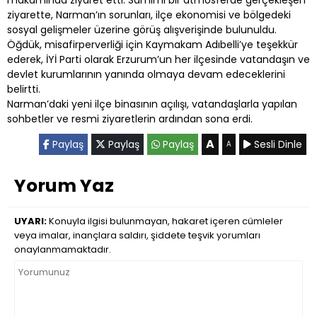
makamında ziyaret etti. Samimi bir atmosferde gerçekleşen
ziyarette, Narman’ın sorunları, ilçe ekonomisi ve bölgedeki
sosyal gelişmeler üzerine görüş alışverişinde bulunuldu.
Öğdük, misafirperverliği için Kaymakam Adıbelli’ye teşekkür
ederek, İYİ Parti olarak Erzurum’un her ilçesinde vatandaşın ve
devlet kurumlarının yanında olmaya devam edeceklerini
belirtti.
Narman’daki yeni ilçe binasının açılışı, vatandaşlarla yapılan
sohbetler ve resmi ziyaretlerin ardından sona erdi.
A
Paylaş
Paylaş
Paylaş
Sesli Dinle
A
Yorum Yaz
UYARI:
Konuyla ilgisi bulunmayan, hakaret içeren cümleler
veya imalar, inançlara saldırı, şiddete teşvik yorumları
onaylanmamaktadır.