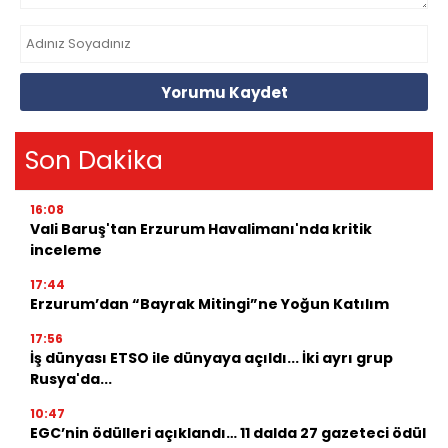
Yorumu Kaydet
Son Dakika
16:08
Vali Baruş'tan Erzurum Havalimanı'nda kritik
inceleme
17:44
Erzurum’dan “Bayrak Mitingi”ne Yoğun Katılım
17:56
İş dünyası ETSO ile dünyaya açıldı... İki ayrı grup
Rusya'da...
10:47
EGC’nin ödülleri açıklandı… 11 dalda 27 gazeteci ödül