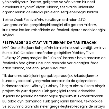
yönlendiriyoruz. Üreten, geliştiren ve yön veren bir nesil
olmalarını istiyoruz" diyen Yıldırım, festivalde üniversite
öğrencilerinin geliştirdiği projelerin sergileneceğini bildirdi.
Tekno Ocak Festivali'nin, kurultayın ardından ATO
Congresium'da gerçekleştirileceğini dile getiren Yıldırım,
kurultaya katılan misafirlerin de festivali ziyaret edebileceğini
söyledi.
FESTİVALDE "GÖKTAY" VE "TÜRKAN" DA TANITILACAK
MHP Genel Başkanı Bahçeli'nin isimlerini bizzat verdiği, İzmir ve
Bursa Ülkü Ocakları tarafından geliştirilen "Göktay 1" ve
"Göktay 2" yarış araçları ile "Türkan" insansız hava aracının da
festivalin öne çıkan unsurları arasında yer alacağını ifade
eden Yıldırım, sözlerini şöyle sürdürdü:
"İlk deneme sürüşlerini gerçekleştireceğiz. Arkadaşlarımız
burada yapılacak yarışmalar sonrasında da çalışmalarını
hızlandıracaklar. Göktay 1, Göktay 2 başta olmak üzere birçok
projemizle yurt dışında Türk gençliğini temsil edecekler.
İnşallah başarılarla beraber hepsi göğsümüzü kabartacaklar.
Bu tablo aynı zamanda Türk gençliğinin bilimde, teknolojide
ve savunma alanında neler gerçekleştirebileceğini de ortaya