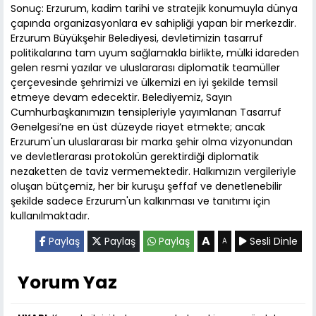
Sonuç: Erzurum, kadim tarihi ve stratejik konumuyla dünya
çapında organizasyonlara ev sahipliği yapan bir merkezdir.
Erzurum Büyükşehir Belediyesi, devletimizin tasarruf
politikalarına tam uyum sağlamakla birlikte, mülki idareden
gelen resmi yazılar ve uluslararası diplomatik teamüller
çerçevesinde şehrimizi ve ülkemizi en iyi şekilde temsil
etmeye devam edecektir. Belediyemiz, Sayın
Cumhurbaşkanımızın tensipleriyle yayımlanan Tasarruf
Genelgesi’ne en üst düzeyde riayet etmekte; ancak
Erzurum'un uluslararası bir marka şehir olma vizyonundan
ve devletlerarası protokolün gerektirdiği diplomatik
nezaketten de taviz vermemektedir. Halkımızın vergileriyle
oluşan bütçemiz, her bir kuruşu şeffaf ve denetlenebilir
şekilde sadece Erzurum'un kalkınması ve tanıtımı için
kullanılmaktadır.
A
Paylaş
Paylaş
Paylaş
Sesli Dinle
A
Yorum Yaz