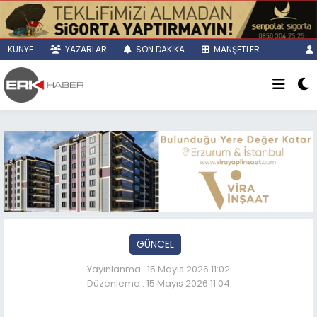
KÜNYE
YAZARLAR
SON DAKİKA
MANŞETLER
GÜNCEL
Yayınlanma : 15 Mayıs 2026 11:02
Düzenleme : 15 Mayıs 2026 11:04