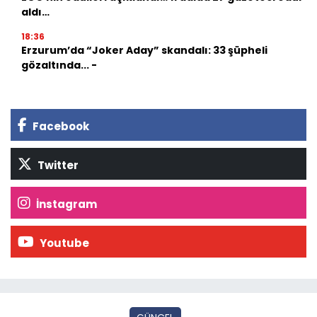
aldı…
18:36
Erzurum’da “Joker Aday” skandalı: 33 şüpheli
gözaltında... -
Facebook
Twitter
İnstagram
Youtube