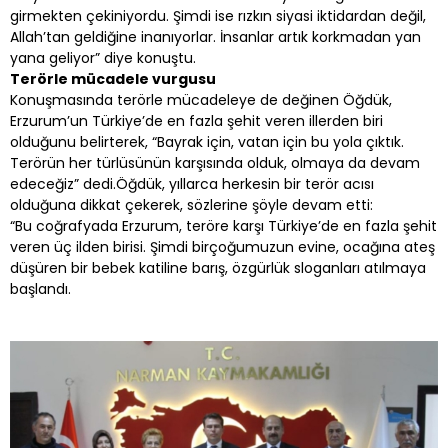
girmekten çekiniyordu. Şimdi ise rızkın siyasi iktidardan değil,
Allah’tan geldiğine inanıyorlar. İnsanlar artık korkmadan yan
yana geliyor” diye konuştu.
Terörle mücadele vurgusu
Konuşmasında terörle mücadeleye de değinen Öğdük,
Erzurum’un Türkiye’de en fazla şehit veren illerden biri
olduğunu belirterek, “Bayrak için, vatan için bu yola çıktık.
Terörün her türlüsünün karşısında olduk, olmaya da devam
edeceğiz” dedi.Öğdük, yıllarca herkesin bir terör acısı
olduğuna dikkat çekerek, sözlerine şöyle devam etti:
“Bu coğrafyada Erzurum, teröre karşı Türkiye’de en fazla şehit
veren üç ilden birisi. Şimdi birçoğumuzun evine, ocağına ateş
düşüren bir bebek katiline barış, özgürlük sloganları atılmaya
başlandı.