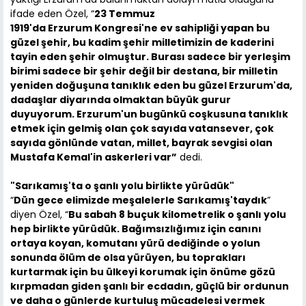
ifade eden Özel, “
23 Temmuz
1919'da Erzurum Kongresi'ne ev sahipliği yapan bu
güzel şehir, bu kadim şehir milletimizin de kaderini
tayin eden şehir olmuştur. Burası sadece bir yerleşim
birimi sadece bir şehir değil bir destana, bir milletin
yeniden doğuşuna tanıklık eden bu güzel Erzurum'da,
dadaşlar diyarında olmaktan büyük gurur
duyuyorum. Erzurum'un bugünkü coşkusuna tanıklık
etmek için gelmiş olan çok sayıda vatansever, çok
sayıda gönlünde vatan, millet, bayrak sevgisi olan
Mustafa Kemal'in askerleri var”
dedi.
"Sarıkamış'ta o şanlı yolu birlikte yürüdük"
“
Dün gece elimizde meşalelerle Sarıkamış'taydık
”
diyen Özel, “
Bu sabah 8 buçuk kilometrelik o şanlı yolu
hep birlikte yürüdük. Bağımsızlığımız için canını
ortaya koyan, komutanı yürü dediğinde o yolun
sonunda ölüm de olsa yürüyen, bu toprakları
kurtarmak için bu ülkeyi korumak için önüme gözü
kırpmadan giden şanlı bir ecdadın, güçlü bir ordunun
ve daha o günlerde kurtuluş mücadelesi vermek