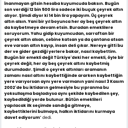
İnanmayan gitsin hesaba kuyumcuda baksın. Bugün
son verdiği 12 bin 500 lira sadece iki buçuk çeyrek altın
alıyor. Şimdi diyor ki 14 bin lira yapayım. Üç çeyrek
altın alsın. Yani bir yıl boyunca her ay beş çeyrek altın
da kaybetmeye devam etsin. Buradan emeklilere
soruyorum. Yahu gidip kuyumcudan, sarraftan bir
çeyrek altın alsan, cebine katsan ya da çantana atsan
eve varsan altın kayıp, insan deli çıkar. Nereye gitti bu
der ve gider gezdiği yerlere bakar, nasıl kaybettim.
Bugün bir emekli değil Türkiye'deki her emekli, öyle bir
çeyrek değil, her ay beş çeyrek altını kaybetmiş
durumdadır. Şimdi o çeyrek altınları aramanın
zamanı nasıl altını kaybettiğinde ararken kaybettiğin
yere varıyorsan aynı yere varmanın yani nasıl 3 Kasım
2002'de bu iktidarın gelmesiyle bu yıpranma bu
yoksullaşma başladıysa aynı şekilde kaybedilen şey,
kaybedildiği yerde bulunur. Bütün emeklileri
yapılacak ilk seçimde sandığa gitmeye,
kaybettiklerini bulmaya, halkın iktidarını kurmaya
davet ediyorum
” dedi.