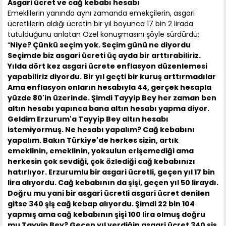
Asgari ücret ve cağ kebabı hesabı
Emeklilerin yanında aynı zamanda emekçilerin, asgari
ücretlilerin aldığı ücretin bir yıl boyunca 17 bin 2 lirada
tutulduğunu anlatan Özel konuşmasını şöyle sürdürdü:
“
Niye? Çünkü seçim yok. Seçim günü ne diyordu
Seçimde biz asgari ücreti üç ayda bir arttırabiliriz.
Yılda dört kez asgari ücrete enflasyon düzenlemesi
yapabiliriz diyordu. Bir yıl geçti bir kuruş arttırmadılar
Ama enflasyon onların hesabıyla 44, gerçek hesapla
yüzde 80'in üzerinde. Şimdi Tayyip Bey her zaman ben
altın hesabı yapınca bana altın hesabı yapma diyor.
Geldim Erzurum'a Tayyip Bey altın hesabı
istemiyormuş. Ne hesabı yapalım? Cağ kebabını
yapalım. Bakın Türkiye'de herkes sizin, artık
emeklinin, emeklinin, yoksulun erişemediği ama
herkesin çok sevdiği, çok özlediği cağ kebabınızı
hatırlıyor. Erzurumlu bir asgari ücretli, geçen yıl 17 bin
lira alıyordu. Cağ kebabının da şişi, geçen yıl 50 liraydı.
Doğru mu yani bir asgari ücretli asgari ücret denilen
gitse 340 şiş cağ kebap alıyordu. Şimdi 22 bin 104
yapmış ama cağ kebabının şişi 100 lira olmuş doğru
mu Tayyip Bey? Geçen yıl verdiğin asgari ücret 340 şiş