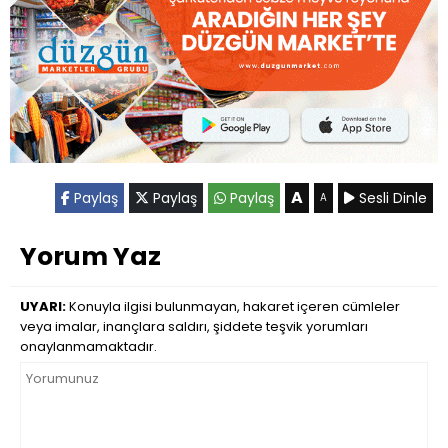
A
Paylaş
Paylaş
Paylaş
Sesli Dinle
A
Yorum Yaz
UYARI:
Konuyla ilgisi bulunmayan, hakaret içeren cümleler
veya imalar, inançlara saldırı, şiddete teşvik yorumları
onaylanmamaktadır.