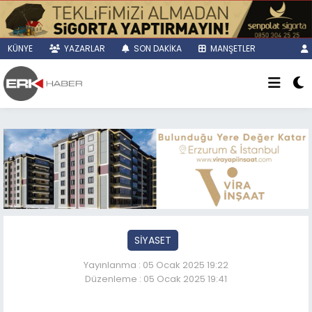
KÜNYE
YAZARLAR
SON DAKİKA
MANŞETLER
SİYASET
Yayınlanma : 05 Ocak 2025 19:22
Düzenleme : 05 Ocak 2025 19:41