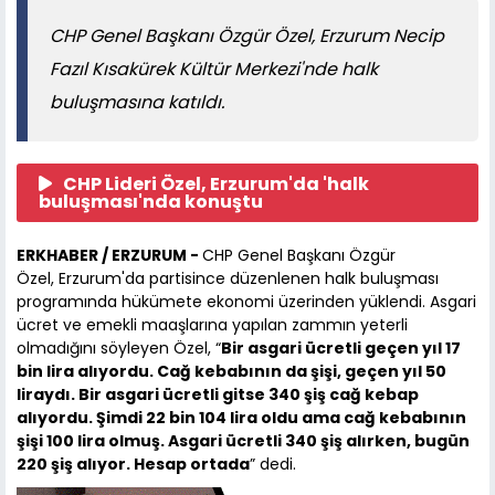
CHP Genel Başkanı Özgür Özel, Erzurum Necip
Fazıl Kısakürek Kültür Merkezi'nde halk
buluşmasına katıldı.
CHP Lideri Özel, Erzurum'da 'halk
buluşması'nda konuştu
ERKHABER / ERZURUM -
CHP Genel Başkanı Özgür
Özel, Erzurum'da partisince düzenlenen halk buluşması
programında hükümete ekonomi üzerinden yüklendi. Asgari
ücret ve emekli maaşlarına yapılan zammın yeterli
olmadığını söyleyen Özel, “
Bir asgari ücretli geçen yıl 17
bin lira alıyordu. Cağ kebabının da şişi, geçen yıl 50
liraydı. Bir asgari ücretli gitse 340 şiş cağ kebap
alıyordu. Şimdi 22 bin 104 lira oldu ama cağ kebabının
şişi 100 lira olmuş. Asgari ücretli 340 şiş alırken, bugün
220 şiş alıyor. Hesap ortada
” dedi.