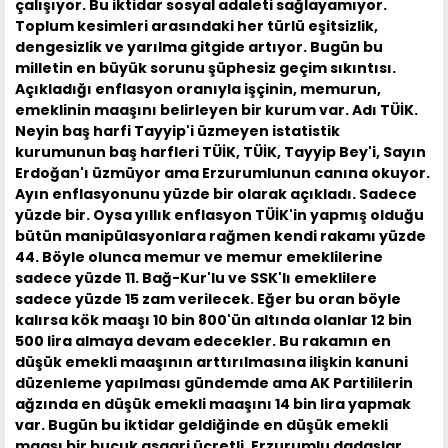
çalışıyor. Bu iktidar sosyal adaleti sağlayamıyor.
Toplum kesimleri arasındaki her türlü eşitsizlik,
dengesizlik ve yarılma gitgide artıyor. Bugün bu
milletin en büyük sorunu şüphesiz geçim sıkıntısı.
Açıkladığı enflasyon oranıyla işçinin, memurun,
emeklinin maaşını belirleyen bir kurum var. Adı TÜİK.
Neyin baş harfi Tayyip'i üzmeyen istatistik
kurumunun baş harfleri TÜİK, TÜİK, Tayyip Bey'i, Sayın
Erdoğan'ı üzmüyor ama Erzurumlunun canına okuyor.
Ayın enflasyonunu yüzde bir olarak açıkladı. Sadece
yüzde bir. Oysa yıllık enflasyon TÜİK'in yapmış olduğu
bütün manipülasyonlara rağmen kendi rakamı yüzde
44. Böyle olunca memur ve memur emeklilerine
sadece yüzde 11. Bağ-Kur'lu ve SSK'lı emeklilere
sadece yüzde 15 zam verilecek. Eğer bu oran böyle
kalırsa kök maaşı 10 bin 800'ün altında olanlar 12 bin
500 lira almaya devam edecekler. Bu rakamın en
düşük emekli maaşının arttırılmasına ilişkin kanuni
düzenleme yapılması gündemde ama AK Partililerin
ağzında en düşük emekli maaşını 14 bin lira yapmak
var. Bugün bu iktidar geldiğinde en düşük emekli
maaşı bir buçuk asgari ücretli. Erzurumlu dadaşlar