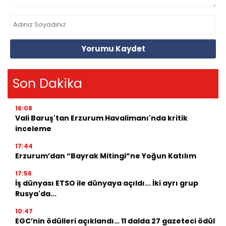
Yorumu Kaydet
Son Dakika
16:08
Vali Baruş'tan Erzurum Havalimanı'nda kritik
inceleme
17:44
Erzurum’dan “Bayrak Mitingi”ne Yoğun Katılım
17:56
İş dünyası ETSO ile dünyaya açıldı... İki ayrı grup
Rusya'da...
10:47
EGC’nin ödülleri açıklandı… 11 dalda 27 gazeteci ödül