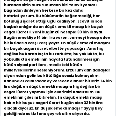
buradan sizin huzurunuzdan bizi televizyonları
başından dinleyen herkese bir kez daha
hatırlatıyorum. Bu hükümetin beğenmediği, her
kötülüğü işaret ettiği üçlü koalisyon, Ecevit'in son
başbakanlığında en düşük emekli maaşı bir buçuk
asgari ücretli. Yani bugünkü hesapla 33 bin liraydı.
Bugün emekliye 14 bin lira veren, vermeyi hesap eden
bir iktidarla karşı karşıyayız. En düşük emekli maaşını
bir buçuk asgari ücret elbette yapacağız. Ama hiç
değilse bu karda kışta bu zorlukta, bu yoklukta, bu
yoksullukta emeklinin hayata tutunabilmesi için
bütün siyasi partilere, meclisteki bütün
milletvekillerine sesleniyorum. Erzurum'dan dadaşlar
diyarından gelin bu kötülüğe sessiz kalmayalım.
Kanuna el kaldıracak oy verecek olanlar bizleriz. 14 bin
lira değil, en düşük emekli maaşını hiç değilse bir
asgari ücret yapmak için ellerimizi kaldıralım. Bu
emeklinin çilesini bitirelim. En düşük emekli maaşı
bakın bir buçuk asgari ücret bugün olsa 33 bin lira
olacak diyoruz. En düşük emekli maaşı Tayyip Bey
geldiğinde sekiz tane çeyrek altın alıyordu.