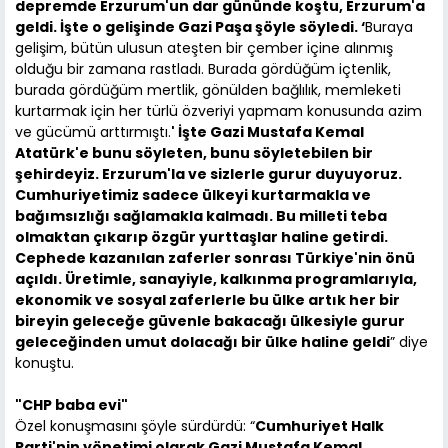
depremde Erzurum'un dar gününde koştu, Erzurum'a
geldi. İşte o gelişinde Gazi Paşa şöyle söyledi. ‘
Buraya
gelişim, bütün ulusun ateşten bir çember içine alınmış
olduğu bir zamana rastladı. Burada gördüğüm içtenlik,
burada gördüğüm mertlik, gönülden bağlılık, memleketi
kurtarmak için her türlü özveriyi yapmam konusunda azim
ve gücümü arttırmıştı.
' İşte Gazi Mustafa Kemal
Atatürk'e bunu söyleten, bunu söyletebilen bir
şehirdeyiz. Erzurum'la ve sizlerle gurur duyuyoruz.
Cumhuriyetimiz sadece ülkeyi kurtarmakla ve
bağımsızlığı sağlamakla kalmadı. Bu milleti teba
olmaktan çıkarıp özgür yurttaşlar haline getirdi.
Cephede kazanılan zaferler sonrası Türkiye'nin önü
açıldı. Üretimle, sanayiyle, kalkınma programlarıyla,
ekonomik ve sosyal zaferlerle bu ülke artık her bir
bireyin geleceğe güvenle bakacağı ülkesiyle gurur
geleceğinden umut dolacağı bir ülke haline geldi
” diye
konuştu.
"CHP baba evi"
Özel konuşmasını şöyle sürdürdü: “
Cumhuriyet Halk
Parti'nin yönetimi olarak Gazi Mustafa Kemal