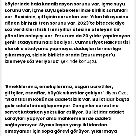
köylerinde hala kanalizasyon sorunu var, içme suyu
sorunu var, içme suyu şebekelerinde kirlilik sorunları
var. Besicinin, çiftçinin sorunları var. Yılan hikayesine
dönen bir hızlı tren sorunu var. 2023'te bitecek diye
söz verdikleri hızlı treni yıllar ötesine öteleyen bir
yönetim anlayışı var. Erzurum'da 20 yıldır yapılmayan
şehir stadyumu hala bekliyor. Cumhuriyet Halk Partisi
olarak o stadyumu yapmaya, dadaşları birinci lige
çıkarmaya, sizinle birlikte orada Erzurumspor'u
izlemeye söz veriyoruz
” şeklinde konuştu.
“
Emeklilerimiz, emekçilerimiz, asgari ücretliler,
çiftçiler, esnaflar, büyük sıkıntılar çekiyor
” diyen Özel,
“
Sıkıntıların kökünde adaletsizlik var. Bu iktidar başta
gelir adaletini sağlayamıyor. Zenginler servetine
servet katarken yoksullar eziliyor. Bu iktidar adalet
sarayları yapıyor ama mahkemelerde adaleti
sağlayamıyor. Siyasallaşan yargı iktidardan
olmayanlar için sopa görevi görüyor, yıldırmaya