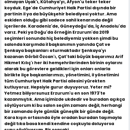
olmayan Uşak'ı, Kütahya'yı, Afyon'u teker teker
koyduk. Ege'de Cumhuriyet Halk Partisi dışında bir
partinin il ya da büyükşehir belediyesi yoktur. Ama
eskiden olduğu gibi sadece sahil kenarında değil
içerilerde. Karadeniz'de, Güneydoğu'da, İç Anadolu'da
varız. Peki ya Doğu'da örneğin Erzurum'da 2019
seçimleri sonunda hiç belediyemiz yokken şimdi bu
salonda karşımda il başkanımın yanında Çat ve
Şenkaya başkanları oturmaktadır Şenkaya'yı
kazanan Görbil Özcan'ı, Çat'taki büyük başarımız Arif
Hikmet Kılıç'ı her iki hemşehrilerinden birinin oylarını
alarak bu görevlere geldikleri için onları onlarla
birlikte ilçe başkanlarımızı, yönetimini, il yönetimini
tüm Cumhuriyet Halk Partisi ailesini yürekten
kutluyoruz. Hepsiyle gurur duyuyoruz. Yeter mi?
Yetmez biliyorsunuz Erzurum'u en son 1973'te
kazanmıştık. Ama içimizde ukdedir ve buradan açıkça
söylüyorum ki bu salon seçim zamanı değil, herhangi
bir zamanda öyle günlük güneşlik bir günde değil.
Kara kışın ortasında öyle oradan buradan taşımayla
değil tıka basa kendi kendine coşkuyla doluyorsa
şunu söylüyorum. Bir sonraki