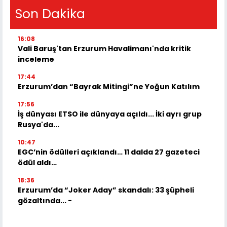
Son Dakika
16:08
Vali Baruş'tan Erzurum Havalimanı'nda kritik
inceleme
17:44
Erzurum’dan “Bayrak Mitingi”ne Yoğun Katılım
17:56
İş dünyası ETSO ile dünyaya açıldı... İki ayrı grup
Rusya'da...
10:47
EGC’nin ödülleri açıklandı… 11 dalda 27 gazeteci
ödül aldı…
18:36
Erzurum’da “Joker Aday” skandalı: 33 şüpheli
gözaltında... -