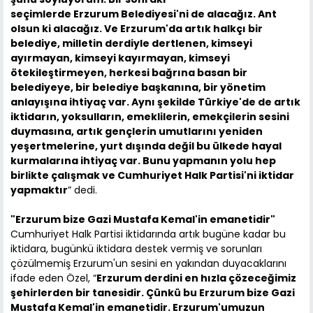
seçimlerde Erzurum Belediyesi'ni de alacağız. Ant
olsun ki alacağız. Ve Erzurum'da artık halkçı bir
belediye, milletin derdiyle dertlenen, kimseyi
ayırmayan, kimseyi kayırmayan, kimseyi
ötekileştirmeyen, herkesi bağrına basan bir
belediyeye, bir belediye başkanına, bir yönetim
anlayışına ihtiyaç var. Aynı şekilde Türkiye'de de artık
iktidarın, yoksulların, emeklilerin, emekçilerin sesini
duymasına, artık gençlerin umutlarını yeniden
yeşertmelerine, yurt dışında değil bu ülkede hayal
kurmalarına ihtiyaç var. Bunu yapmanın yolu hep
birlikte çalışmak ve Cumhuriyet Halk Partisi'ni iktidar
yapmaktır
” dedi.
"Erzurum bize Gazi Mustafa Kemal'in emanetidir"
Cumhuriyet Halk Partisi iktidarında artık bugüne kadar bu
iktidara, bugünkü iktidara destek vermiş ve sorunları
çözülmemiş Erzurum'un sesini en yakından duyacaklarını
ifade eden Özel, “
Erzurum derdini en hızla çözeceğimiz
şehirlerden bir tanesidir. Çünkü bu Erzurum bize Gazi
Mustafa Kemal'in emanetidir. Erzurum'umuzun