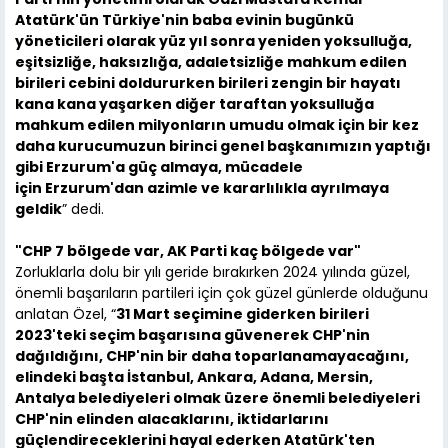
Atatürk'ün Türkiye'nin baba evinin bugünkü
yöneticileri olarak yüz yıl sonra yeniden yoksulluğa,
eşitsizliğe, haksızlığa, adaletsizliğe mahkum edilen
birileri cebini doldururken birileri zengin bir hayatı
kana kana yaşarken diğer taraftan yoksulluğa
mahkum edilen milyonların umudu olmak için bir kez
daha kurucumuzun birinci genel başkanımızın yaptığı
gibi Erzurum'a güç almaya, mücadele
için Erzurum'dan azimle ve kararlılıkla ayrılmaya
geldik
” dedi.
"CHP 7 bölgede var, AK Parti kaç bölgede var"
Zorluklarla dolu bir yılı geride bırakırken 2024 yılında güzel,
önemli başarıların partileri için çok güzel günlerde olduğunu
anlatan Özel, “
31 Mart seçimine giderken birileri
2023'teki seçim başarısına güvenerek CHP'nin
dağıldığını, CHP'nin bir daha toparlanamayacağını,
elindeki başta İstanbul, Ankara, Adana, Mersin,
Antalya belediyeleri olmak üzere önemli belediyeleri
CHP'nin elinden alacaklarını, iktidarlarını
güçlendireceklerini hayal ederken Atatürk'ten