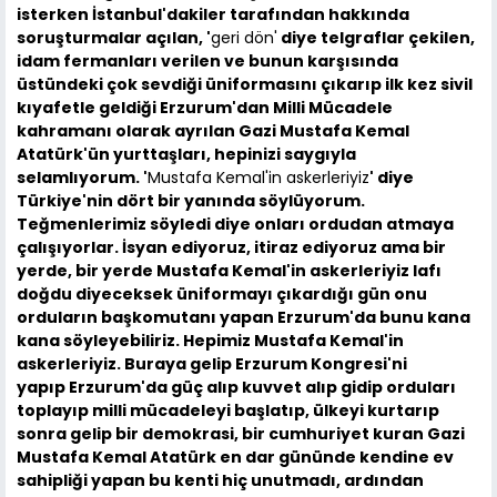
isterken İstanbul'dakiler tarafından hakkında
soruşturmalar açılan, '
geri dön'
diye telgraflar çekilen,
idam fermanları verilen ve bunun karşısında
üstündeki çok sevdiği üniformasını çıkarıp ilk kez sivil
kıyafetle geldiği Erzurum'dan Milli Mücadele
kahramanı olarak ayrılan Gazi Mustafa Kemal
Atatürk'ün yurttaşları, hepinizi saygıyla
selamlıyorum. '
Mustafa Kemal'in askerleriyiz
' diye
Türkiye'nin dört bir yanında söylüyorum.
Teğmenlerimiz söyledi diye onları ordudan atmaya
çalışıyorlar. İsyan ediyoruz, itiraz ediyoruz ama bir
yerde, bir yerde Mustafa Kemal'in askerleriyiz lafı
doğdu diyeceksek üniformayı çıkardığı gün onu
orduların başkomutanı yapan Erzurum'da bunu kana
kana söyleyebiliriz. Hepimiz Mustafa Kemal'in
askerleriyiz. Buraya gelip Erzurum Kongresi'ni
yapıp Erzurum'da güç alıp kuvvet alıp gidip orduları
toplayıp milli mücadeleyi başlatıp, ülkeyi kurtarıp
sonra gelip bir demokrasi, bir cumhuriyet kuran Gazi
Mustafa Kemal Atatürk en dar gününde kendine ev
sahipliği yapan bu kenti hiç unutmadı, ardından