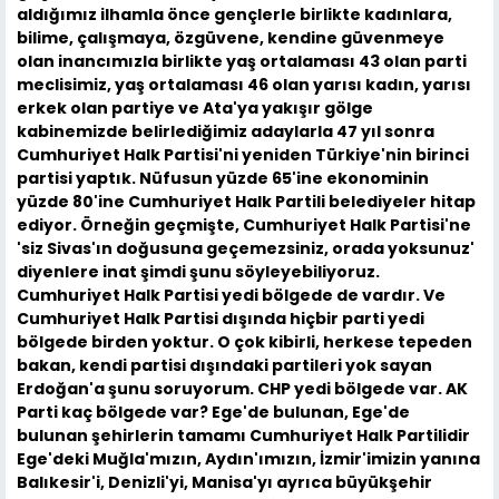
aldığımız ilhamla önce gençlerle birlikte kadınlara,
bilime, çalışmaya, özgüvene, kendine güvenmeye
olan inancımızla birlikte yaş ortalaması 43 olan parti
meclisimiz, yaş ortalaması 46 olan yarısı kadın, yarısı
erkek olan partiye ve Ata'ya yakışır gölge
kabinemizde belirlediğimiz adaylarla 47 yıl sonra
Cumhuriyet Halk Partisi'ni yeniden Türkiye'nin birinci
partisi yaptık. Nüfusun yüzde 65'ine ekonominin
yüzde 80'ine Cumhuriyet Halk Partili belediyeler hitap
ediyor. Örneğin geçmişte, Cumhuriyet Halk Partisi'ne
'siz Sivas'ın doğusuna geçemezsiniz, orada yoksunuz'
diyenlere inat şimdi şunu söyleyebiliyoruz.
Cumhuriyet Halk Partisi yedi bölgede de vardır. Ve
Cumhuriyet Halk Partisi dışında hiçbir parti yedi
bölgede birden yoktur. O çok kibirli, herkese tepeden
bakan, kendi partisi dışındaki partileri yok sayan
Erdoğan'a şunu soruyorum. CHP yedi bölgede var. AK
Parti kaç bölgede var? Ege'de bulunan, Ege'de
bulunan şehirlerin tamamı Cumhuriyet Halk Partilidir
Ege'deki Muğla'mızın, Aydın'ımızın, İzmir'imizin yanına
Balıkesir'i, Denizli'yi, Manisa'yı ayrıca büyükşehir