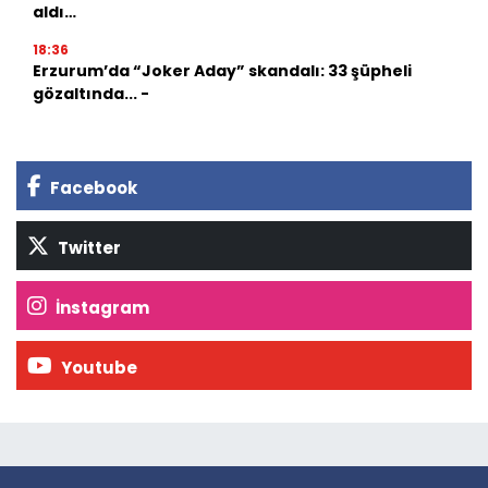
aldı…
18:36
Erzurum’da “Joker Aday” skandalı: 33 şüpheli
gözaltında... -
Facebook
Twitter
İnstagram
Youtube