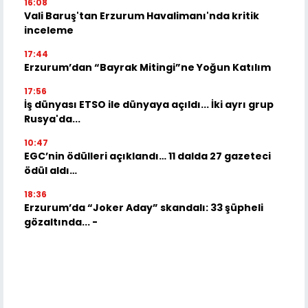
16:08
Vali Baruş'tan Erzurum Havalimanı'nda kritik
inceleme
17:44
Erzurum’dan “Bayrak Mitingi”ne Yoğun Katılım
17:56
İş dünyası ETSO ile dünyaya açıldı... İki ayrı grup
Rusya'da...
10:47
EGC’nin ödülleri açıklandı… 11 dalda 27 gazeteci
ödül aldı…
18:36
Erzurum’da “Joker Aday” skandalı: 33 şüpheli
gözaltında... -