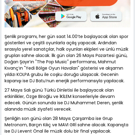
Şenlik programı, her gün saat 14.00’te başlayacak olan spor
gösterileri ve çeşitli oyunlarla açılış yapacak. Ardından
sırasıyla yerel sanatçılar, halk oyunları ekipleri ve ünlü müzik
grupları sahne alacak. İlk gün olan 26 Mayıs Pazartesi günü,
Doğan Şayır’ın "The Pop Music" performansı, Mahmut
Kıvanç’ın "Yedi Bölge Oyun Havaları" gösterisi ve akşamın
yıldızı KOLPA grubu ile coşku doruğa ulaşacak. Gecenin
kapanışı ise DJ Batu’nun enerjik performansıyla yapılacak.
27 Mayıs Salı günü Türkü Dinletisi ile başlayacak olan
etkinlikler, Özge Biroğlu ve İKİLEM konserleriyle devam
edecek. Günün sonunda ise DJ Muhammet Deren, şenlik
alanında müzik ziyafeti verecek.
Şenliğin son günü olan 28 Mayıs Çarşamba ise Grup
Metronom, Barçın Kılıç ve MAVI GRİ sahne alacak. Kapanışta
ise DJ Levent Önal ile müzik dolu bir final yapılacak.