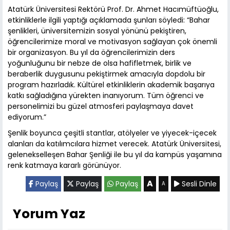
Atatürk Üniversitesi Rektörü Prof. Dr. Ahmet Hacımüftüoğlu,
etkinliklerle ilgili yaptığı açıklamada şunları söyledi: “Bahar
şenlikleri, üniversitemizin sosyal yönünü pekiştiren,
öğrencilerimize moral ve motivasyon sağlayan çok önemli
bir organizasyon. Bu yıl da öğrencilerimizin ders
yoğunluğunu bir nebze de olsa hafifletmek, birlik ve
beraberlik duygusunu pekiştirmek amacıyla dopdolu bir
program hazırladık. Kültürel etkinliklerin akademik başarıya
katkı sağladığına yürekten inanıyorum. Tüm öğrenci ve
personelimizi bu güzel atmosferi paylaşmaya davet
ediyorum.”
Şenlik boyunca çeşitli stantlar, atölyeler ve yiyecek-içecek
alanları da katılımcılara hizmet verecek. Atatürk Üniversitesi,
gelenekselleşen Bahar Şenliği ile bu yıl da kampüs yaşamına
renk katmaya kararlı görünüyor.
A
Paylaş
Paylaş
Paylaş
Sesli Dinle
A
Yorum Yaz