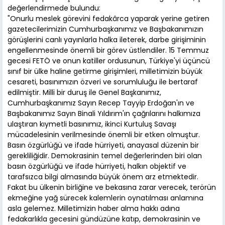
değerlendirmede bulundu:
"Onurlu meslek görevini fedakârca yaparak yerine getiren
gazetecilerimizin Cumhurbaşkanımız ve Başbakanımızın
görüşlerini canlı yayınlarla halka ileterek, darbe girişiminin
engellenmesinde önemli bir görev üstlendiler. 15 Temmuz
gecesi FETÖ ve onun katiller ordusunun, Türkiye'yi üçüncü
sınıf bir ülke haline getirme girişimleri, milletimizin büyük
cesareti, basınımızın özveri ve sorumluluğu ile bertaraf
edilmiştir. Milli bir duruş ile Genel Başkanımız,
Cumhurbaşkanımız Sayın Recep Tayyip Erdoğan'ın ve
Başbakanımız Sayın Binali Yıldırım'ın çağrılarını halkımıza
ulaştıran kıymetli basınımız, ikinci Kurtuluş Savaşı
mücadelesinin verilmesinde önemli bir etken olmuştur.
Basın özgürlüğü ve ifade hürriyeti, anayasal düzenin bir
gerekliliğidir. Demokrasinin temel değerlerinden biri olan
basın özgürlüğü ve ifade hürriyeti, halkın objektif ve
tarafsızca bilgi almasında büyük önem arz etmektedir.
Fakat bu ülkenin birliğine ve bekasına zarar verecek, terörün
ekmeğine yağ sürecek kalemlerin oynatılması anlamına
asla gelemez. Milletimizin haber alma hakkı adına
fedakarlıkla gecesini gündüzüne katıp, demokrasinin ve