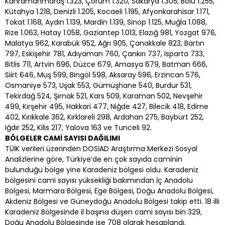
Kahramanmaraş 1.323, Çorum 1.320, Sakarya 1.305, Bolu 1.255,
Kütahya 1.218, Denizli 1.205, Kocaeli 1.195, Afyonkarahisar 1.171,
Tokat 1.168, Aydın 1.139, Mardin 1.139, Sinop 1.125, Muğla 1.088,
Rize 1.063, Hatay 1.058, Gaziantep 1.013, Elazığ 981, Yozgat 976,
Malatya 962, Karabük 952, Ağrı 905, Çanakkale 823, Bartın
797, Eskişehir 781, Adıyaman 760, Çankırı 737, Isparta 733,
Bitlis 711, Artvin 696, Düzce 679, Amasya 679, Batman 666,
Siirt 646, Muş 599, Bingöl 598, Aksaray 596, Erzincan 576,
Osmaniye 573, Uşak 553, Gümüşhane 540, Burdur 531,
Tekirdağ 524, Şırnak 521, Kars 509, Karaman 502, Nevşehir
499, Kırşehir 495, Hakkari 477, Niğde 427, Bilecik 418, Edirne
402, Kırıkkale 362, Kırklareli 298, Ardahan 275, Bayburt 252,
Iğdır 252, Kilis 217, Yalova 163 ve Tunceli 92.
BÖLGELER CAMİ SAYISI DAĞILIMI
TÜİK verileri üzerinden DOSİAD Araştırma Merkezi Sosyal
Analizlerine göre, Türkiye’de en çok sayıda caminin
bulunduğu bölge yine Karadeniz bölgesi oldu. Karadeniz
bölgesini cami sayısı yüksekliği bakımından İç Anadolu
Bölgesi, Marmara Bölgesi, Ege Bölgesi, Doğu Anadolu Bölgesi,
Akdeniz Bölgesi ve Güneydoğu Anadolu Bölgesi takip etti. 18 illi
Karadeniz Bölgesinde il başına düşen cami sayısı bin 329,
Doğu Anadolu Bölgesinde ise 708 olarak hesaplandı.