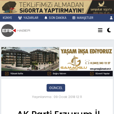
KÜNYE
YAZARLAR
SON DAKİKA
MANŞETLER
GÜNCEL
Yayınlanma : 09 Ocak 2018 12:11