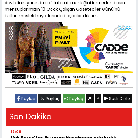
devletinin yanında saf tutarak mesleğini icra eden basın
mensuplarımızın 10 Ocak Çalışan Gazeteciler Günü'nü
kutlar, meslek hayatlarında başarılar dilerim."
A
Paylaş
Paylaş
Paylaş
Sesli Dinle
A
Son Dakika
16:08
Vali Baruş'tan Erzurum Havalimanı'nda kritik