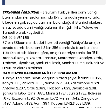
ERKHABER / ERZURUM
- Erzurum Türkiye illeri cami varlığı
bakımından iller sıralamasında 15’inci sıradaki yerini korudu.
Ülkede en çok sayıda caminin bulunduğu il İstanbul olurken,
en az sayıda cami varlığı bulunan iller Iğdır, Kilis, Yalova ve
Tunceli olarak kaydedildi.
DİB 2016 VERİLERİ
87 bin 381caminin ibadet hizmeti verdiği Türkiye’de en çok
sayıda camisi bulunan il 3 bin 356 camisiyle İstanbul oldu.
TÜİK Din İstatistiklerine göre, en çok camiye sahip iller 15 il,
İstanbul, Konya, Ankara, Samsun, Kastamonu, Antalya, Ordu,
Trabzon, Diyarbakır, Şanlıurfa, İzmir, Manisa, Bursa, Balıkesir ve
Erzurum olarak sıralandı.
CAMİ SAYISI BAKIMINDAN İLLER SIRALAMASI
Türkiye İlleri cami sayısı dağılımı sırayla şöyle: İstanbul 3.356,
Konya 3.161, Ankara 3.033, Samsun 2.698, Kastamonu 2.621,
Antalya 2.207, Ordu 2.083, Trabzon 2.023, Diyarbakır 2.011,
Şanlıurfa 1.955, İzmir 1.885, Manisa 1.724, Bursa 1.723, Balıkesir
1.670, Erzurum 1.592, Giresun 1.572, Mersin 1.542, Zonguldak
1.497, Adana 1.433, Van 1.394, Kayseri 1.342,Sivas 1.339,