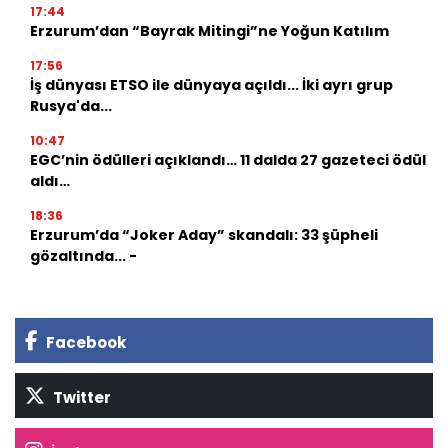
17:44
Erzurum’dan “Bayrak Mitingi”ne Yoğun Katılım
17:56
İş dünyası ETSO ile dünyaya açıldı... İki ayrı grup
Rusya'da...
10:47
EGC’nin ödülleri açıklandı… 11 dalda 27 gazeteci ödül
aldı…
18:36
Erzurum’da “Joker Aday” skandalı: 33 şüpheli
gözaltında... -
Facebook
Twitter