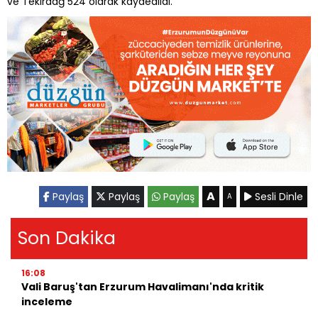
ve Tekirdağ 524 olarak kaydedildi.
A
Paylaş
Paylaş
Paylaş
Sesli Dinle
A
Son Dakika
16:08
Vali Baruş'tan Erzurum Havalimanı'nda kritik
inceleme