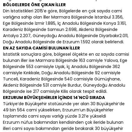
BÖLGELERDE ÖNE ÇIKAN İLLER
Din İstatistikleri 2015’e göre, Bölgelerde en çok sayıda cami
varlığına sahip olan İller Marmara Bölgesinde İstanbul 3.356,
Ege Bölgesinde İzmir 1.885, İç Anadolu Bölgesinde Konya 3.161,
Karadeniz Bölgesinde Samsun 2.698, Akdeniz Bölgesinde
Antalya 2.207, Güneydoğu Anadolu Bölgesinde Diyarbakır2.011,
Doğu Anadolu Bölgesinde de Erzurum 1.592 olarak belirlendi.
EN AZ SAYIDA CAMİSİ BULUNAN İLLER
İstatistik sonuçlara göre, bölgesel ölçekte en az sayıda camisi
bulunan iller ise Marmara Bölgesinde 163 camiyle Yalova, Ege
Bölgesinde 553 camisiyle Uşak, İç Anadolu Bölgesinde 362
camisiyle Kırıkkale, Doğu Anadolu Bölgesinde 92 camisiyle
Tunceli, Karadeniz Bölgesinde 540 camisiyle Gümüşhane,
Akdeniz Bölgesinde 531 camiyle Burdur, Güneydoğu Anadolu
Bölgesinde ise 217 camisiyle Kilis olarak tespit edildi.
ERZURUM BÜYÜKŞEHİRLER İÇİNDE 14'NCÜ SIRADA
Türkiye’de Büyükşehir statüsünde yer alan 30 Büyükşehir’de
49 bin 564 cami yükselirken, Erzurum’un Büyükşehirler
toplamında cami sayısı varlığı yüzde 3.21’e yükseldi
Erzurum nüfus bakımından kendisinden çok ileride bulunan
illeri cami sayısı bakımından geride bırakarak 30 büyükşehir