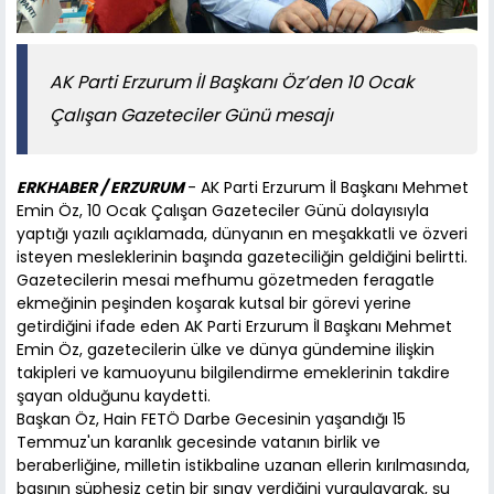
AK Parti Erzurum İl Başkanı Öz’den 10 Ocak
Çalışan Gazeteciler Günü mesajı
ERKHABER / ERZURUM
- AK Parti Erzurum İl Başkanı Mehmet
Emin Öz, 10 Ocak Çalışan Gazeteciler Günü dolayısıyla
yaptığı yazılı açıklamada, dünyanın en meşakkatli ve özveri
isteyen mesleklerinin başında gazeteciliğin geldiğini belirtti.
Gazetecilerin mesai mefhumu gözetmeden feragatle
ekmeğinin peşinden koşarak kutsal bir görevi yerine
getirdiğini ifade eden AK Parti Erzurum İl Başkanı Mehmet
Emin Öz, gazetecilerin ülke ve dünya gündemine ilişkin
takipleri ve kamuoyunu bilgilendirme emeklerinin takdire
şayan olduğunu kaydetti.
Başkan Öz, Hain FETÖ Darbe Gecesinin yaşandığı 15
Temmuz'un karanlık gecesinde vatanın birlik ve
beraberliğine, milletin istikbaline uzanan ellerin kırılmasında,
basının şüphesiz çetin bir sınav verdiğini vurgulayarak, şu