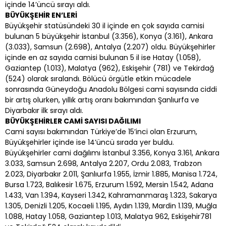
içinde 14’üncü sırayı aldı.
BÜYÜKŞEHİR EN’LERİ
Büyükşehir statüsündeki 30 il içinde en çok sayıda camisi
bulunan 5 büyükşehir İstanbul (3.356), Konya (3.161), Ankara
(3.033), Samsun (2.698), Antalya (2.207) oldu. Büyükşehirler
içinde en az sayıda camisi bulunan 5 il ise Hatay (1.058),
Gaziantep (1.013), Malatya (962), Eskişehir (781) ve Tekirdağ
(524) olarak sıralandı. Bölücü örgütle etkin mücadele
sonrasında Güneydoğu Anadolu Bölgesi cami sayısında ciddi
bir artış olurken, yıllık artış oranı bakımından Şanlıurfa ve
Diyarbakır ilk sırayı aldı.
BÜYÜKŞEHİRLER CAMİ SAYISI DAĞILIMI
Cami sayısı bakımından Türkiye’de 15’inci olan Erzurum,
Büyükşehirler içinde ise 14’üncü sırada yer buldu.
Büyükşehirler cami dağılımı İstanbul 3.356, Konya 3.161, Ankara
3.033, Samsun 2.698, Antalya 2.207, Ordu 2.083, Trabzon
2.023, Diyarbakır 2.011, Şanlıurfa 1.955, İzmir 1.885, Manisa 1.724,
Bursa 1.723, Balıkesir 1.675, Erzurum 1.592, Mersin 1.542, Adana
1.433, Van 1.394, Kayseri 1.342, Kahramanmaraş 1.323, Sakarya
1.305, Denizli 1.205, Kocaeli 1.195, Aydın 1.139, Mardin 1.139, Muğla
1.088, Hatay 1.058, Gaziantep 1.013, Malatya 962, Eskişehir781