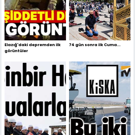
Elazığ'daki depremden ilk
74 gün sonra ilk Cuma...
görüntüler