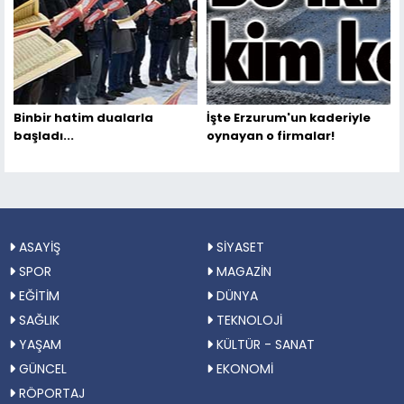
Binbir hatim dualarla
İşte Erzurum'un kaderiyle
başladı...
oynayan o firmalar!
ASAYİŞ
SİYASET
SPOR
MAGAZİN
EĞİTİM
DÜNYA
SAĞLIK
TEKNOLOJİ
YAŞAM
KÜLTÜR - SANAT
GÜNCEL
EKONOMİ
RÖPORTAJ