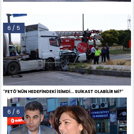
6 / 5
"FETÖ'NÜN HEDEFİNDEKİ İSİMDİ... SUİKAST OLABİLİR Mİ?"
6 / 6