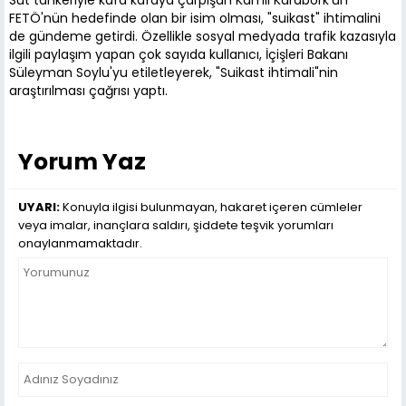
Süt tankeriyle kafa kafaya çarpışan Kamil Karabörk'ün
FETÖ'nün hedefinde olan bir isim olması, "suikast" ihtimalini
de gündeme getirdi. Özellikle sosyal medyada trafik kazasıyla
ilgili paylaşım yapan çok sayıda kullanıcı, İçişleri Bakanı
Süleyman Soylu'yu etiletleyerek, "Suikast ihtimali"nin
araştırılması çağrısı yaptı.
Yorum Yaz
UYARI:
Konuyla ilgisi bulunmayan, hakaret içeren cümleler
veya imalar, inançlara saldırı, şiddete teşvik yorumları
onaylanmamaktadır.