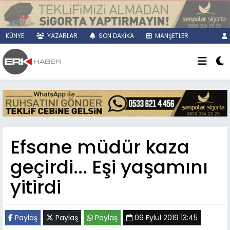
KÜNYE
YAZARLAR
SON DAKİKA
MANŞETLER
Efsane müdür kaza
geçirdi... Eşi yaşamını
yitirdi
Paylaş
Paylaş
Paylaş
09 Eylül 2019 13:45