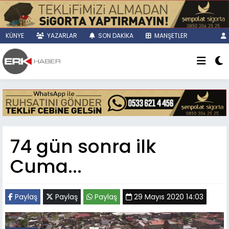
KÜNYE
YAZARLAR
SON DAKİKA
MANŞETLER
74 gün sonra ilk
Cuma...
Paylaş
Paylaş
Paylaş
29 Mayıs 2020 14:03