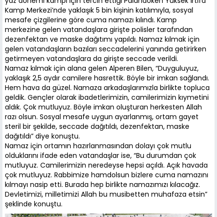
yaz dönemi kampı için tercih ettiği Palandöken Yüksek İrtifa
Kamp Merkezi’nde yaklaşık 5 bin kişinin katılımıyla, sosyal
mesafe çizgilerine göre cuma namazı kılındı. Kamp
merkezine gelen vatandaşlara girişte polisler tarafından
dezenfektan ve maske dağıtımı yapıldı. Namaz kılmak için
gelen vatandaşların bazıları seccadelerini yanında getirirken
getirmeyen vatandaşlara da girişte seccade verildi.
Namaz kılmak için alana gelen Alperen Bilen, “Duyguluyuz,
yaklaşık 2,5 aydır camilere hasrettik. Böyle bir imkan sağlandı.
Hem hava da güzel. Namaza arkadaşlarımızla birlikte topluca
geldik. Gençler olarak ibadetlerimizin, camilerimizin kıymetini
aldık. Çok mutluyuz. Böyle imkan oluşturan herkesten Allah
razı olsun. Sosyal mesafe uygun ayarlanmış, ortam gayet
steril bir şekilde, seccade dağıtıldı, dezenfektan, maske
dağıtıldı” diye konuştu.
Namaz için ortamın hazırlanmasından dolayı çok mutlu
olduklarını ifade eden vatandaşlar ise, “Bu durumdan çok
mutluyuz. Camilerimizin neredeyse hepsi açıldı. Açık havada
çok mutluyuz. Rabbimize hamdolsun bizlere cuma namazını
kılmayı nasip etti. Burada hep birlikte namazımızı kılacağız.
Devletimizi, milletimizi Allah bu musibetten muhafaza etsin”
şeklinde konuştu.