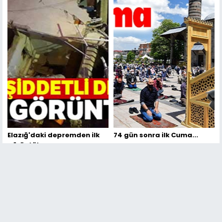
Elazığ'daki depremden ilk
74 gün sonra ilk Cuma...
görüntüler