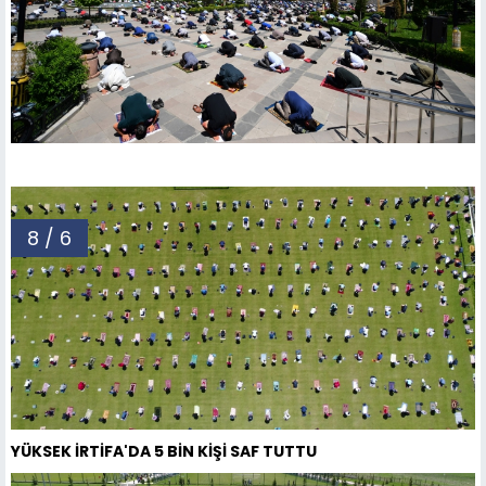
8 / 6
YÜKSEK İRTİFA'DA 5 BİN KİŞİ SAF TUTTU