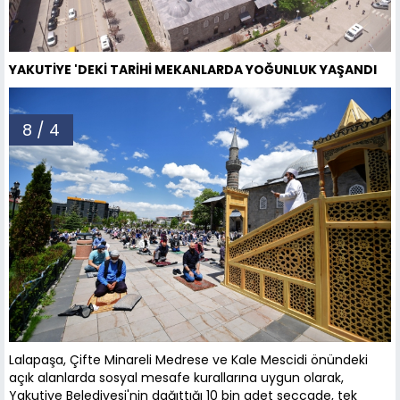
YAKUTİYE 'DEKİ TARİHİ MEKANLARDA YOĞUNLUK YAŞANDI
8 / 4
Lalapaşa, Çifte Minareli Medrese ve Kale Mescidi önündeki
açık alanlarda sosyal mesafe kurallarına uygun olarak,
Yakutiye Belediyesi'nin dağıttığı 10 bin adet seccade, tek