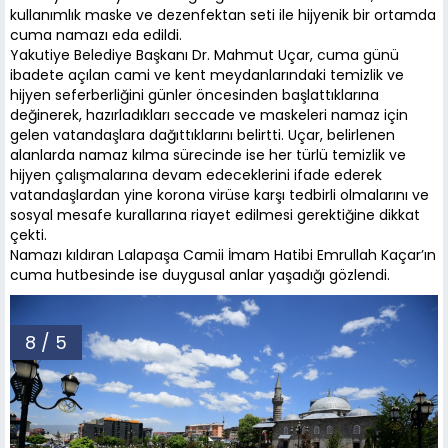
kullanımlık maske ve dezenfektan seti ile hijyenik bir ortamda
cuma namazı eda edildi.
Yakutiye Belediye Başkanı Dr. Mahmut Uçar, cuma günü
ibadete açılan cami ve kent meydanlarındaki temizlik ve
hijyen seferberliğini günler öncesinden başlattıklarına
değinerek, hazırladıkları seccade ve maskeleri namaz için
gelen vatandaşlara dağıttıklarını belirtti. Uçar, belirlenen
alanlarda namaz kılma sürecinde ise her türlü temizlik ve
hijyen çalışmalarına devam edeceklerini ifade ederek
vatandaşlardan yine korona virüse karşı tedbirli olmalarını ve
sosyal mesafe kurallarına riayet edilmesi gerektiğine dikkat
çekti.
Namazı kıldıran Lalapaşa Camii İmam Hatibi Emrullah Kaçar’ın
cuma hutbesinde ise duygusal anlar yaşadığı gözlendi.
8 / 5