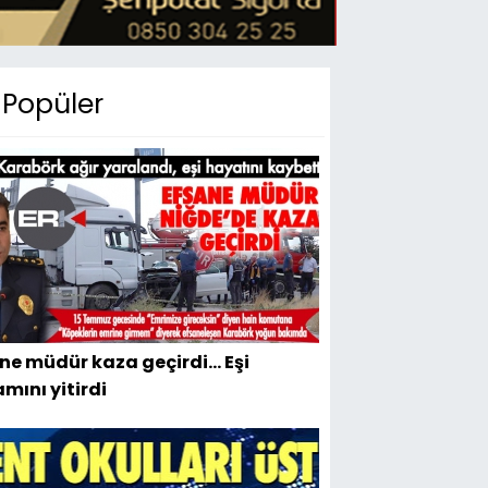
Popüler
ne müdür kaza geçirdi... Eşi
mını yitirdi