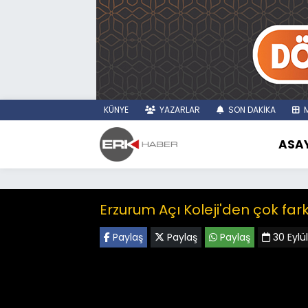
KÜNYE
YAZARLAR
SON DAKİKA
M
ASAY
Erzurum Açı Koleji'den çok farklı 
Paylaş
Paylaş
Paylaş
30 Eylü