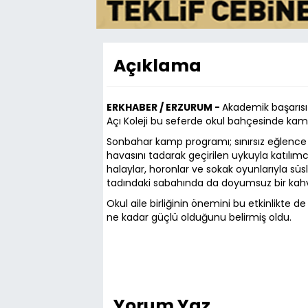
Açıklama
ERKHABER / ERZURUM -
Akademik başarısı 
Açı Koleji bu seferde okul bahçesinde kamp
Sonbahar kamp programı; sınırsız eğlence 
havasını tadarak geçirilen uykuyla katılım
halaylar, horonlar ve sokak oyunlarıyla sü
tadındaki sabahında da doyumsuz bir kahva
Okul aile birliğinin önemini bu etkinlikte de
ne kadar güçlü olduğunu belirmiş oldu.
Yorum Yaz