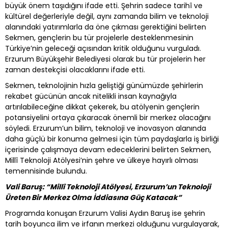
büyük önem taşıdığını ifade etti. Şehrin sadece tarihî ve
kültürel değerleriyle değil, aynı zamanda bilim ve teknoloji
alanındaki yatırımlarla da öne çıkması gerektiğini belirten
Sekmen, gençlerin bu tür projelerle desteklenmesinin
Türkiye’nin geleceği açısından kritik olduğunu vurguladı.
Erzurum Büyükşehir Belediyesi olarak bu tür projelerin her
zaman destekçisi olacaklarını ifade etti.
Sekmen, teknolojinin hızla geliştiği günümüzde şehirlerin
rekabet gücünün ancak nitelikli insan kaynağıyla
artırılabileceğine dikkat çekerek, bu atölyenin gençlerin
potansiyelini ortaya çıkaracak önemli bir merkez olacağını
söyledi. Erzurum’un bilim, teknoloji ve inovasyon alanında
daha güçlü bir konuma gelmesi için tüm paydaşlarla iş birliği
içerisinde çalışmaya devam edeceklerini belirten Sekmen,
Millî Teknoloji Atölyesi’nin şehre ve ülkeye hayırlı olması
temennisinde bulundu.
Vali Baruş: “Millî Teknoloji Atölyesi, Erzurum’un Teknoloji
Üreten Bir Merkez Olma İddiasına Güç Katacak”
Programda konuşan Erzurum Valisi Aydın Baruş ise şehrin
tarih boyunca ilim ve irfanın merkezi olduğunu vurgulayarak,