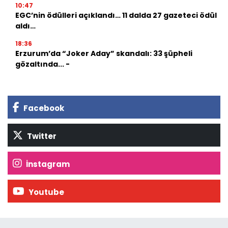
10:47
EGC’nin ödülleri açıklandı… 11 dalda 27 gazeteci ödül
aldı…
18:36
Erzurum’da “Joker Aday” skandalı: 33 şüpheli
gözaltında... -
Facebook
Twitter
İnstagram
Youtube