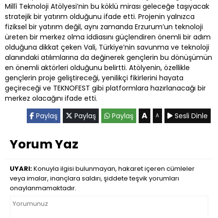
Millî Teknoloji Atölyesi’nin bu köklü mirası geleceğe taşıyacak
stratejik bir yatırım olduğunu ifade etti. Projenin yalnızca
fiziksel bir yatırım değil, aynı zamanda Erzurum’un teknoloji
üreten bir merkez olma iddiasını güçlendiren önemli bir adım
olduğuna dikkat çeken Vali, Türkiye’nin savunma ve teknoloji
alanındaki atılımlarına da değinerek gençlerin bu dönüşümün
en önemli aktörleri olduğunu belirtti. Atölyenin, özellikle
gençlerin proje geliştireceği, yenilikçi fikirlerini hayata
geçireceği ve TEKNOFEST gibi platformlara hazırlanacağı bir
merkez olacağını ifade etti.
A
Paylaş
Paylaş
Paylaş
Sesli Dinle
A
Yorum Yaz
UYARI:
Konuyla ilgisi bulunmayan, hakaret içeren cümleler
veya imalar, inançlara saldırı, şiddete teşvik yorumları
onaylanmamaktadır.