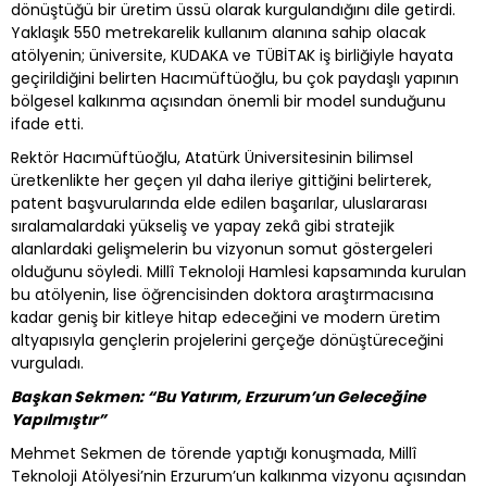
dönüştüğü bir üretim üssü olarak kurgulandığını dile getirdi.
Yaklaşık 550 metrekarelik kullanım alanına sahip olacak
atölyenin; üniversite, KUDAKA ve TÜBİTAK iş birliğiyle hayata
geçirildiğini belirten Hacımüftüoğlu, bu çok paydaşlı yapının
bölgesel kalkınma açısından önemli bir model sunduğunu
ifade etti.
Rektör Hacımüftüoğlu, Atatürk Üniversitesinin bilimsel
üretkenlikte her geçen yıl daha ileriye gittiğini belirterek,
patent başvurularında elde edilen başarılar, uluslararası
sıralamalardaki yükseliş ve yapay zekâ gibi stratejik
alanlardaki gelişmelerin bu vizyonun somut göstergeleri
olduğunu söyledi. Millî Teknoloji Hamlesi kapsamında kurulan
bu atölyenin, lise öğrencisinden doktora araştırmacısına
kadar geniş bir kitleye hitap edeceğini ve modern üretim
altyapısıyla gençlerin projelerini gerçeğe dönüştüreceğini
vurguladı.
Başkan Sekmen: “Bu Yatırım, Erzurum’un Geleceğine
Yapılmıştır”
Mehmet Sekmen de törende yaptığı konuşmada, Millî
Teknoloji Atölyesi’nin Erzurum’un kalkınma vizyonu açısından