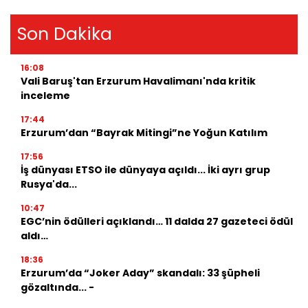
Son Dakika
16:08
Vali Baruş'tan Erzurum Havalimanı'nda kritik
inceleme
17:44
Erzurum’dan “Bayrak Mitingi”ne Yoğun Katılım
17:56
İş dünyası ETSO ile dünyaya açıldı... İki ayrı grup
Rusya'da...
10:47
EGC’nin ödülleri açıklandı… 11 dalda 27 gazeteci ödül
aldı…
18:36
Erzurum’da “Joker Aday” skandalı: 33 şüpheli
gözaltında... -