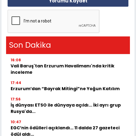
Yorumu Kaydet
Son Dakika
16:08
Vali Baruş'tan Erzurum Havalimanı'nda kritik
inceleme
17:44
Erzurum’dan “Bayrak Mitingi”ne Yoğun Katılım
17:56
İş dünyası ETSO ile dünyaya açıldı... İki ayrı grup
Rusya'da...
10:47
EGC’nin ödülleri açıklandı… 11 dalda 27 gazeteci
ödül aldı…