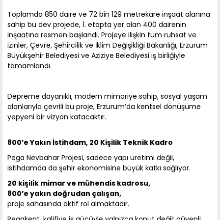
Toplamda 850 daire ve 72 bin 129 metrekare inşaat alanına
sahip bu dev projede, 1. etapta yer alan 400 dairenin
inşaatına resmen başlandı. Projeye ilişkin tüm ruhsat ve
izinler, Çevre, Şehircilik ve İklim Değişikliği Bakanlığı, Erzurum
Büyükşehir Belediyesi ve Aziziye Belediyesi iş birliğiyle
tamamlandı.
Depreme dayanıklı, modern mimariye sahip, sosyal yaşam
alanlarıyla çevrili bu proje, Erzurum’da kentsel dönüşüme
yepyeni bir vizyon katacaktır.
800’e Yakın İstihdam, 20 Kişilik Teknik Kadro
Pega Nevbahar Projesi, sadece yapı üretimi değil,
istihdamda da şehir ekonomisine büyük katkı sağlıyor.
20 kişilik mimar ve mühendis kadrosu,
800’e yakın doğrudan çalışan,
proje sahasında aktif rol almaktadır.
Pegakent, kalifiye iş gücüyle yalnızca konut değil; güvenli,