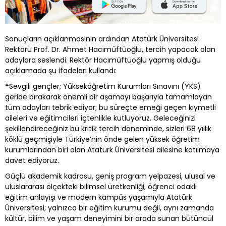
Sonuçların açıklanmasının ardından Atatürk Üniversitesi
Rektörü Prof. Dr. Ahmet Hacımüftüoğlu, tercih yapacak olan
adaylara seslendi. Rektör Hacımüftüoğlu yapmış olduğu
açıklamada şu ifadeleri kullandı:
❝Sevgili gençler; Yükseköğretim Kurumları Sınavını (YKS)
geride bırakarak önemli bir aşamayı başarıyla tamamlayan
tüm adayları tebrik ediyor; bu süreçte emeği geçen kıymetli
aileleri ve eğitimcileri içtenlikle kutluyoruz. Geleceğinizi
şekillendireceğiniz bu kritik tercih döneminde, sizleri 68 yıllık
köklü geçmişiyle Türkiye’nin önde gelen yüksek öğretim
kurumlarından biri olan Atatürk Üniversitesi ailesine katılmaya
davet ediyoruz.
Güçlü akademik kadrosu, geniş program yelpazesi, ulusal ve
uluslararası ölçekteki bilimsel üretkenliği, öğrenci odaklı
eğitim anlayışı ve modern kampüs yaşamıyla Atatürk
Üniversitesi; yalnızca bir eğitim kurumu değil, aynı zamanda
kültür, bilim ve yaşam deneyimini bir arada sunan bütüncül