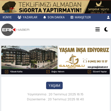
KÜNYE
YAZARLAR
SON DAKİKA
MANŞETLER
YAŞAM
Yayınlanma : 20 Temmuz 2025 16:15
Düzenleme : 20 Temmuz 2025 18:40