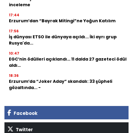
inceleme
17:44
Erzurum’dan “Bayrak Mitingi”ne Yoğun Katılım
17:56
İş dünyası ETSO ile dünyaya açıldı... İki ayrı grup
Rusya'da...
10:47
EGC’nin ödülleri açıklandı… 11 dalda 27 gazeteci ödül
aldı…
18:36
Erzurum’da “Joker Aday” skandalı: 33 şüpheli
gözaltında... -
Facebook
Twitter