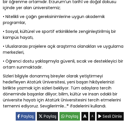
bir öğrenme ortamıdır. Erzurum’un tarihî ve doğal dokusu
içinde yer alan üniversitemiz;
• Nitelikli ve çağın gereksinimlerine uygun akademik
programlar,
• Sosyal, kültürel ve sportif etkinliklerle zenginleştirilmiş bir
kampüs hayatı,
• Uluslararası projelere açık araştırma olanakları ve uygulama
merkezleri,
• Öğrenci dostu yaklaşımıyla güvenli, sıcak ve destekleyici bir
ortam sunmaktadır.
Sizleri bilgiyle donanmış bireyler olarak yetiştirmeyi
hedefleyen Atatürk Üniversitesi, yeni başarı hikâyelerinizi
birlikte yazmak için sizleri bekliyor. Tüm adaylara tercih
döneminde başarılar diliyor; bilim, kültür ve insan odaklı bir
üniversite hayatı için Atatürk Üniversitesini tercih etmelerini
temenni ediyoruz. Sevgilerimle…❞ ifadelerini kullandı.
A
Paylaş
Paylaş
Paylaş
Sesli Dinle
A