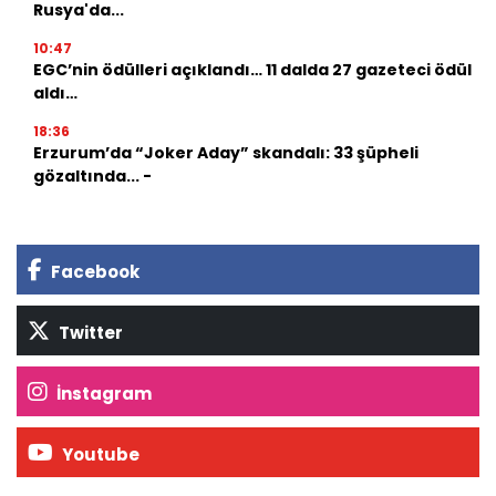
Rusya'da...
10:47
EGC’nin ödülleri açıklandı… 11 dalda 27 gazeteci ödül
aldı…
18:36
Erzurum’da “Joker Aday” skandalı: 33 şüpheli
gözaltında... -
Facebook
Twitter
İnstagram
Youtube