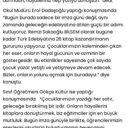
durmasın, hayalleriniz hep yazıya dönüşsün.” dedi.
Okul Müdürü Erol Dadaşoğlu yaptığı konuşmasında:
“Bugün burada sadece bir imza günü değil, aynı
zamanda geleceğin edebiyatına atılan güçlü bir adımı
kutluyoruz. Remzi Sakaoğlu BİLSEM olarak bugüne
kadar Türk Edebiyatına 26 kitap kazandırmanın
gururunu yaşıyoruz. Çocuklarımızın kaleminden çıkan
her eser, onların hayal gücünün ve azminin bir
göstergesidir. Bu etkinlikler sayesinde çok sayıda
çocuk yazar yetişti ve yetişmeye devam edecek.
Bizler, onların yolunu açmak için buradayız.” diye
konuştu.
Sınıf Öğretmeni Gökçe Kültür ise yaptığı
konuşmasında: “Çocuklarımızın yazdığı her satır,
geleceğe bırakılmış bir izdir. Onların hayallerini
kitaplara dönüştürmek, biz eğitimciler için en büyük
mutluluk. Bugün imza günüyle birlikte, öğrencilerimizin
eserlerini okurlarla buluşturmanın heyecanını