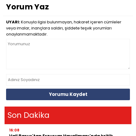
Yorum Yaz
UYARI:
Konuyla ilgisi bulunmayan, hakaret içeren cümleler
veya imalar, inançlara saldırı, şiddete teşvik yorumları
onaylanmamaktadır.
Yorumu Kaydet
Son Dakika
16:08
Vali Baruş'tan Erzurum Havalimanı'nda kritik