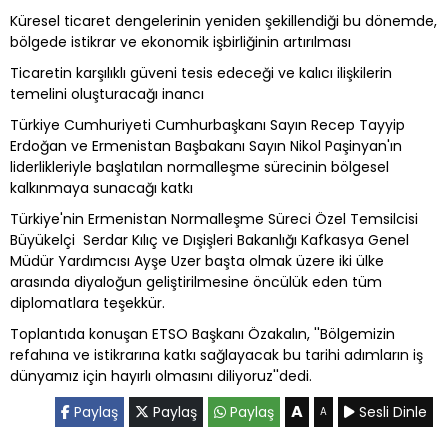
Küresel ticaret dengelerinin yeniden şekillendiği bu dönemde,
bölgede istikrar ve ekonomik işbirliğinin artırılması
Ticaretin karşılıklı güveni tesis edeceği ve kalıcı ilişkilerin
temelini oluşturacağı inancı
Türkiye Cumhuriyeti Cumhurbaşkanı Sayın Recep Tayyip
Erdoğan ve Ermenistan Başbakanı Sayın Nikol Paşinyan'ın
liderlikleriyle başlatılan normalleşme sürecinin bölgesel
kalkınmaya sunacağı katkı
Türkiye'nin Ermenistan Normalleşme Süreci Özel Temsilcisi
Büyükelçi Serdar Kılıç ve Dışişleri Bakanlığı Kafkasya Genel
Müdür Yardımcısı Ayşe Uzer başta olmak üzere iki ülke
arasında diyaloğun geliştirilmesine öncülük eden tüm
diplomatlara teşekkür.
Toplantıda konuşan ETSO Başkanı Özakalın, ''Bölgemizin
refahına ve istikrarına katkı sağlayacak bu tarihi adımların iş
dünyamız için hayırlı olmasını diliyoruz''dedi.
A
Paylaş
Paylaş
Paylaş
Sesli Dinle
A