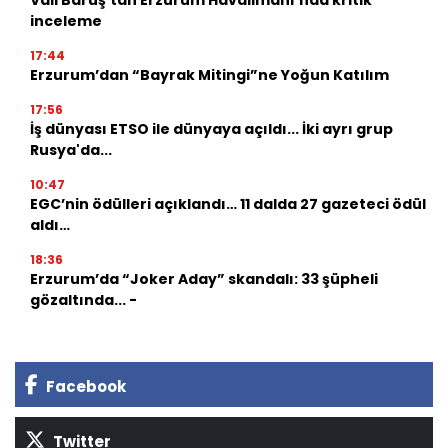
inceleme
17:44
Erzurum’dan “Bayrak Mitingi”ne Yoğun Katılım
17:56
İş dünyası ETSO ile dünyaya açıldı... İki ayrı grup
Rusya'da...
10:47
EGC’nin ödülleri açıklandı… 11 dalda 27 gazeteci ödül
aldı…
18:36
Erzurum’da “Joker Aday” skandalı: 33 şüpheli
gözaltında... -
Facebook
Twitter