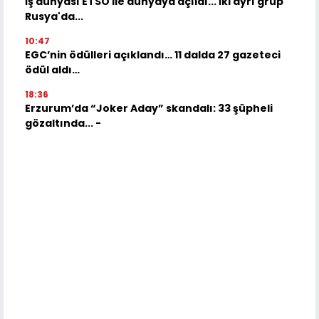
İş dünyası ETSO ile dünyaya açıldı... İki ayrı grup
Rusya'da...
10:47
EGC’nin ödülleri açıklandı… 11 dalda 27 gazeteci
ödül aldı…
18:36
Erzurum’da “Joker Aday” skandalı: 33 şüpheli
gözaltında... -