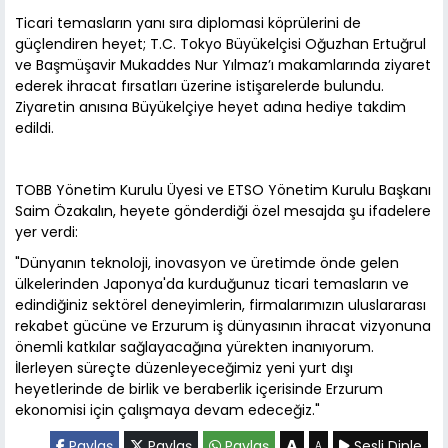
Ticari temasların yanı sıra diplomasi köprülerini de
güçlendiren heyet; T.C. Tokyo Büyükelçisi Oğuzhan Ertuğrul
ve Başmüşavir Mukaddes Nur Yılmaz’ı makamlarında ziyaret
ederek ihracat fırsatları üzerine istişarelerde bulundu.
Ziyaretin anısına Büyükelçiye heyet adına hediye takdim
edildi.
TOBB Yönetim Kurulu Üyesi ve ETSO Yönetim Kurulu Başkanı
Saim Özakalın, heyete gönderdiği özel mesajda şu ifadelere
yer verdi:
"Dünyanın teknoloji, inovasyon ve üretimde önde gelen
ülkelerinden Japonya'da kurduğunuz ticari temasların ve
edindiğiniz sektörel deneyimlerin, firmalarımızın uluslararası
rekabet gücüne ve Erzurum iş dünyasının ihracat vizyonuna
önemli katkılar sağlayacağına yürekten inanıyorum.
İlerleyen süreçte düzenleyeceğimiz yeni yurt dışı
heyetlerinde de birlik ve beraberlik içerisinde Erzurum
ekonomisi için çalışmaya devam edeceğiz."
A
Paylaş
Paylaş
Paylaş
Sesli Dinle
A