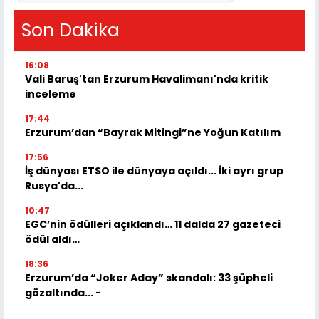
Son Dakika
16:08
Vali Baruş'tan Erzurum Havalimanı'nda kritik
inceleme
17:44
Erzurum’dan “Bayrak Mitingi”ne Yoğun Katılım
17:56
İş dünyası ETSO ile dünyaya açıldı... İki ayrı grup
Rusya'da...
10:47
EGC’nin ödülleri açıklandı… 11 dalda 27 gazeteci
ödül aldı…
18:36
Erzurum’da “Joker Aday” skandalı: 33 şüpheli
gözaltında... -