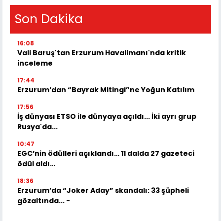
Son Dakika
16:08
Vali Baruş'tan Erzurum Havalimanı'nda kritik
inceleme
17:44
Erzurum’dan “Bayrak Mitingi”ne Yoğun Katılım
17:56
İş dünyası ETSO ile dünyaya açıldı... İki ayrı grup
Rusya'da...
10:47
EGC’nin ödülleri açıklandı… 11 dalda 27 gazeteci
ödül aldı…
18:36
Erzurum’da “Joker Aday” skandalı: 33 şüpheli
gözaltında... -