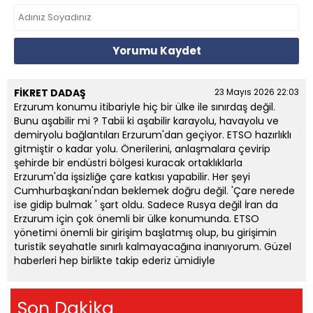
Yorumu Kaydet
FİKRET DADAŞ
23 Mayıs 2026 22:03
Erzurum konumu itibariyle hiç bir ülke ile sınırdaş değil.
Bunu aşabilir mi ? Tabii ki aşabilir karayolu, havayolu ve
demiryolu bağlantıları Erzurum'dan geçiyor. ETSO hazırlıklı
gitmiştir o kadar yolu. Önerilerini, anlaşmalara çevirip
şehirde bir endüstri bölgesi kuracak ortaklıklarla
Erzurum'da işsizliğe çare katkısı yapabilir. Her şeyi
Cumhurbaşkanı'ndan beklemek doğru değil. 'Çare nerede
ise gidip bulmak ' şart oldu. Sadece Rusya değil İran da
Erzurum için çok önemli bir ülke konumunda. ETSO
yönetimi önemli bir girişim başlatmış olup, bu girişimin
turistik seyahatle sınırlı kalmayacağına inanıyorum. Güzel
haberleri hep birlikte takip ederiz ümidiyle
Son Dakika