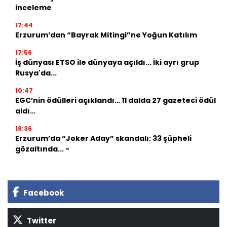
inceleme
17:44
Erzurum’dan “Bayrak Mitingi”ne Yoğun Katılım
17:56
İş dünyası ETSO ile dünyaya açıldı... İki ayrı grup
Rusya'da...
10:47
EGC’nin ödülleri açıklandı… 11 dalda 27 gazeteci ödül
aldı…
18:36
Erzurum’da “Joker Aday” skandalı: 33 şüpheli
gözaltında... -
Facebook
Twitter