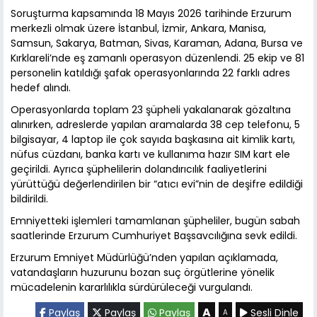
Soruşturma kapsamında 18 Mayıs 2026 tarihinde Erzurum
merkezli olmak üzere İstanbul, İzmir, Ankara, Manisa,
Samsun, Sakarya, Batman, Sivas, Karaman, Adana, Bursa ve
Kırklareli’nde eş zamanlı operasyon düzenlendi. 25 ekip ve 81
personelin katıldığı şafak operasyonlarında 22 farklı adres
hedef alındı.
Operasyonlarda toplam 23 şüpheli yakalanarak gözaltına
alınırken, adreslerde yapılan aramalarda 38 cep telefonu, 5
bilgisayar, 4 laptop ile çok sayıda başkasına ait kimlik kartı,
nüfus cüzdanı, banka kartı ve kullanıma hazır SIM kart ele
geçirildi. Ayrıca şüphelilerin dolandırıcılık faaliyetlerini
yürüttüğü değerlendirilen bir “atıcı evi”nin de deşifre edildiği
bildirildi.
Emniyetteki işlemleri tamamlanan şüpheliler, bugün sabah
saatlerinde Erzurum Cumhuriyet Başsavcılığına sevk edildi.
Erzurum Emniyet Müdürlüğü’nden yapılan açıklamada,
vatandaşların huzurunu bozan suç örgütlerine yönelik
mücadelenin kararlılıkla sürdürüleceği vurgulandı.
A
Paylaş
Paylaş
Paylaş
Sesli Dinle
A