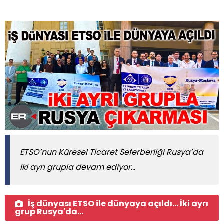
ETSO’nun Küresel Ticaret Seferberliği Rusya’da
iki ayrı grupla devam ediyor...
İş dünyası ETSO ile dünyaya açıldı... İki ayrı
grup Rusya'da...