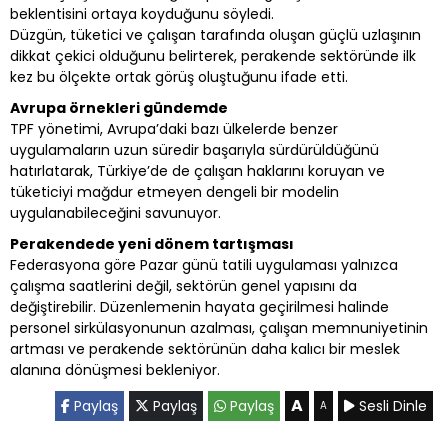
beklentisini ortaya koyduğunu söyledi.
Düzgün, tüketici ve çalışan tarafında oluşan güçlü uzlaşının
dikkat çekici olduğunu belirterek, perakende sektöründe ilk
kez bu ölçekte ortak görüş oluştuğunu ifade etti.
Avrupa örnekleri gündemde
TPF yönetimi, Avrupa’daki bazı ülkelerde benzer
uygulamaların uzun süredir başarıyla sürdürüldüğünü
hatırlatarak, Türkiye’de de çalışan haklarını koruyan ve
tüketiciyi mağdur etmeyen dengeli bir modelin
uygulanabileceğini savunuyor.
Perakendede yeni dönem tartışması
Federasyona göre Pazar günü tatili uygulaması yalnızca
çalışma saatlerini değil, sektörün genel yapısını da
değiştirebilir. Düzenlemenin hayata geçirilmesi halinde
personel sirkülasyonunun azalması, çalışan memnuniyetinin
artması ve perakende sektörünün daha kalıcı bir meslek
alanına dönüşmesi bekleniyor.
A
Paylaş
Paylaş
Paylaş
Sesli Dinle
A