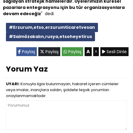
sağlayan stratejik hamlelerdir. Üyelerimizin küresel
pazarlara entegrasyonu için bu tür organizasyonlara
devam edeceğiz
" dedi
#Erzurum,etso,erzurumticaretvesan
#Saimözakalın,rusya,etsoheyetirus
A
Paylaş
Paylaş
Paylaş
Sesli Dinle
A
Yorum Yaz
UYARI:
Konuyla ilgisi bulunmayan, hakaret içeren cümleler
veya imalar, inançlara saldırı, şiddete teşvik yorumları
onaylanmamaktadır.