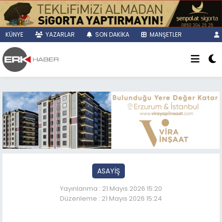
KÜNYE
YAZARLAR
SON DAKİKA
MANŞETLER
ASAYİŞ
Yayınlanma : 21 Mayıs 2026 15:20
Düzenleme : 21 Mayıs 2026 15:24