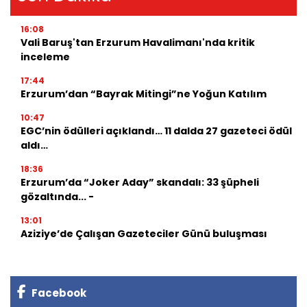
16:08
Vali Baruş'tan Erzurum Havalimanı'nda kritik
inceleme
17:44
Erzurum’dan “Bayrak Mitingi”ne Yoğun Katılım
10:47
EGC’nin ödülleri açıklandı… 11 dalda 27 gazeteci ödül
aldı…
18:36
Erzurum’da “Joker Aday” skandalı: 33 şüpheli
gözaltında... -
13:01
Aziziye’de Çalışan Gazeteciler Günü buluşması
Facebook