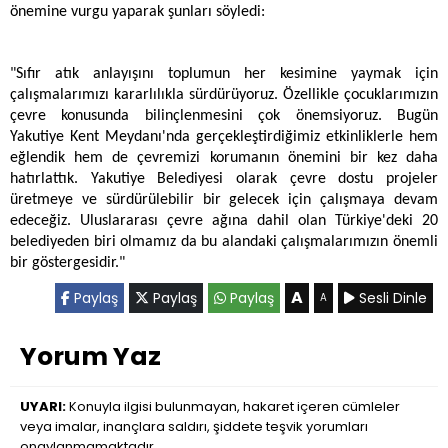
önemine vurgu yaparak şunları söyledi:
"Sıfır atık anlayışını toplumun her kesimine yaymak için
çalışmalarımızı kararlılıkla sürdürüyoruz. Özellikle çocuklarımızın
çevre konusunda bilinçlenmesini çok önemsiyoruz. Bugün
Yakutiye Kent Meydanı'nda gerçekleştirdiğimiz etkinliklerle hem
eğlendik hem de çevremizi korumanın önemini bir kez daha
hatırlattık. Yakutiye Belediyesi olarak çevre dostu projeler
üretmeye ve sürdürülebilir bir gelecek için çalışmaya devam
edeceğiz. Uluslararası çevre ağına dahil olan Türkiye'deki 20
belediyeden biri olmamız da bu alandaki çalışmalarımızın önemli
bir göstergesidir."
A
Paylaş
Paylaş
Paylaş
Sesli Dinle
A
Yorum Yaz
UYARI:
Konuyla ilgisi bulunmayan, hakaret içeren cümleler
veya imalar, inançlara saldırı, şiddete teşvik yorumları
onaylanmamaktadır.