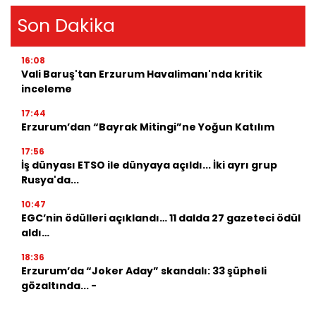
Son Dakika
16:08
Vali Baruş'tan Erzurum Havalimanı'nda kritik
inceleme
17:44
Erzurum’dan “Bayrak Mitingi”ne Yoğun Katılım
17:56
İş dünyası ETSO ile dünyaya açıldı... İki ayrı grup
Rusya'da...
10:47
EGC’nin ödülleri açıklandı… 11 dalda 27 gazeteci ödül
aldı…
18:36
Erzurum’da “Joker Aday” skandalı: 33 şüpheli
gözaltında... -