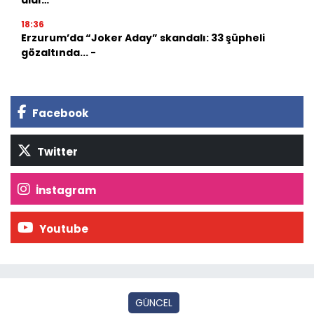
aldı…
18:36
Erzurum’da “Joker Aday” skandalı: 33 şüpheli
gözaltında... -
Facebook
Twitter
İnstagram
Youtube
GÜNCEL