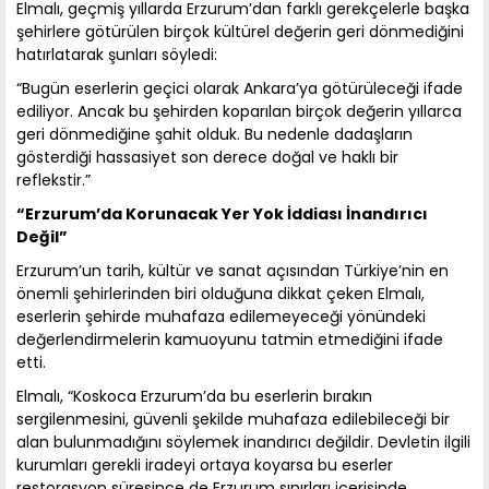
Elmalı, geçmiş yıllarda Erzurum’dan farklı gerekçelerle başka
şehirlere götürülen birçok kültürel değerin geri dönmediğini
hatırlatarak şunları söyledi:
“Bugün eserlerin geçici olarak Ankara’ya götürüleceği ifade
ediliyor. Ancak bu şehirden koparılan birçok değerin yıllarca
geri dönmediğine şahit olduk. Bu nedenle dadaşların
gösterdiği hassasiyet son derece doğal ve haklı bir
reflekstir.”
“Erzurum’da Korunacak Yer Yok İddiası İnandırıcı
Değil”
Erzurum’un tarih, kültür ve sanat açısından Türkiye’nin en
önemli şehirlerinden biri olduğuna dikkat çeken Elmalı,
eserlerin şehirde muhafaza edilemeyeceği yönündeki
değerlendirmelerin kamuoyunu tatmin etmediğini ifade
etti.
Elmalı, “Koskoca Erzurum’da bu eserlerin bırakın
sergilenmesini, güvenli şekilde muhafaza edilebileceği bir
alan bulunmadığını söylemek inandırıcı değildir. Devletin ilgili
kurumları gerekli iradeyi ortaya koyarsa bu eserler
restorasyon süresince de Erzurum sınırları içerisinde