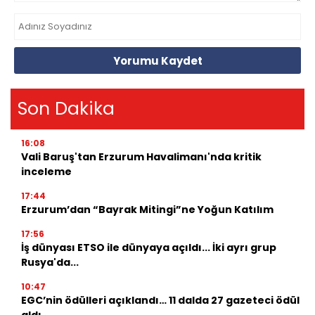
Yorumu Kaydet
Son Dakika
16:08
Vali Baruş'tan Erzurum Havalimanı'nda kritik
inceleme
17:44
Erzurum’dan “Bayrak Mitingi”ne Yoğun Katılım
17:56
İş dünyası ETSO ile dünyaya açıldı... İki ayrı grup
Rusya'da...
10:47
EGC’nin ödülleri açıklandı… 11 dalda 27 gazeteci ödül