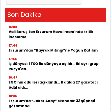
Son Dakika
16:08
Vali Baruş'tan Erzurum Havalimanı'nda kritik
inceleme
17:44
Erzurum’dan “Bayrak Mitingi”ne Yoğun Katılım
17:56
İş dünyası ETSO ile dünyaya açıldı... İki ayrı grup
Rusya'da...
10:47
EGC’nin ödülleri açıklandı… 11 dalda 27 gazeteci
ödül aldı…
18:36
Erzurum’da “Joker Aday” skandalı: 33 şüpheli
gözaltında... -