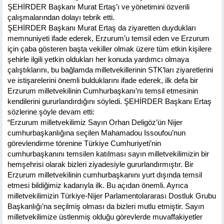
ŞEHİRDER Başkanı Murat Ertaş’ı ve yönetimini özverili
çalışmalarından dolayı tebrik etti.
ŞEHİRDER Başkanı Murat Ertaş da ziyaretten duydukları
memnuniyeti ifade ederek, Erzurum’u temsil eden ve Erzurum
için çaba gösteren başta vekiller olmak üzere tüm etkin kişilere
şehirle ilgili yetkin oldukları her konuda yardımcı olmaya
çalıştıklarını, bu bağlamda milletvekillerinin STK’ları ziyaretlerini
ve istişarelerini önemli bulduklarını ifade ederek, ilk defa bir
Erzurum milletvekilinin Cumhurbaşkanı’nı temsil etmesinin
kendilerini gururlandırdığını söyledi. ŞEHİRDER Başkanı Ertaş
sözlerine şöyle devam etti:
“Erzurum milletvekilimiz Sayın Orhan Deligöz’ün Nijer
cumhurbaşkanlığına seçilen Mahamadou Issoufou’nun
görevlendirme törenine Türkiye Cumhuriyeti’nin
cumhurbaşkanını temsilen katılması sayın milletvekilimizin bir
hemşehrisi olarak bizleri ziyadesiyle gururlandırmıştır. Bir
Erzurum milletvekilinin cumhurbaşkanını yurt dışında temsil
etmesi bildiğimiz kadarıyla ilk. Bu açıdan önemli. Ayrıca
milletvekilimizin Türkiye-Nijer Parlamentolararası Dostluk Grubu
Başkanlığı’na seçilmiş olması da bizleri mutlu etmiştir. Sayın
milletvekilimize üstlenmiş olduğu görevlerde muvaffakiyetler