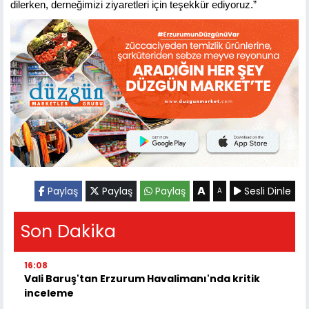
dilerken, derneğimizi ziyaretleri için teşekkür ediyoruz.”
A
Paylaş
Paylaş
Paylaş
Sesli Dinle
A
Son Dakika
16:08
Vali Baruş'tan Erzurum Havalimanı'nda kritik
inceleme