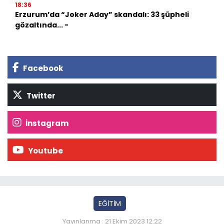
18:36
Erzurum’da “Joker Aday” skandalı: 33 şüpheli
gözaltında... -
Facebook
Twitter
İnstagram
Youtube
EĞİTİM
Yayınlanma : 21 Ekim 2023 12:22