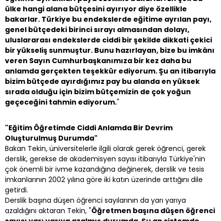
ülke hangi alana bütçesini ayırıyor diye özellikle
bakarlar. Türkiye bu endekslerde eğitime ayrılan payı,
genel bütçedeki birinci sırayı almasından dolayı,
uluslararası endekslerde ciddi bir şekilde dikkati çekici
bir yükseliş sunmuştur. Bunu hazırlayan, bize bu imkânı
veren Sayın Cumhurbaşkanımıza bir kez daha bu
anlamda gerçekten teşekkür ediyorum. Şu an itibarıyla
bizim bütçede ayırdığımız pay bu alanda en yüksek
sırada olduğu için bizim bütçemizin de çok yoğun
geçeceğini tahmin ediyorum.
"
"Eğitim Öğretimde Ciddi Anlamda Bir Devrim
Oluşturulmuş Durumda"
Bakan Tekin, üniversitelerle ilgili olarak gerek öğrenci, gerek
derslik, gerekse de akademisyen sayısı itibarıyla Türkiye'nin
çok önemli bir ivme kazandığına değinerek, derslik ve tesis
imkanlarının 2002 yılına göre iki katın üzerinde arttığını dile
getirdi.
Derslik başına düşen öğrenci sayılarının da yarı yarıya
azaldığını aktaran Tekin, "
Öğretmen başına düşen öğrenci