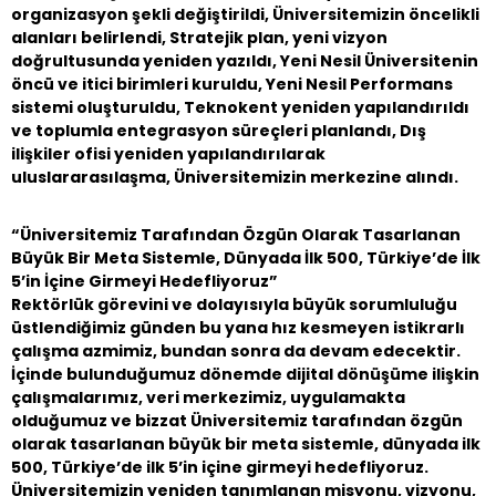
organizasyon şekli değiştirildi, Üniversitemizin öncelikli
alanları belirlendi, Stratejik plan, yeni vizyon
doğrultusunda yeniden yazıldı, Yeni Nesil Üniversitenin
öncü ve itici birimleri kuruldu, Yeni Nesil Performans
sistemi oluşturuldu, Teknokent yeniden yapılandırıldı
ve toplumla entegrasyon süreçleri planlandı, Dış
ilişkiler ofisi yeniden yapılandırılarak
uluslararasılaşma, Üniversitemizin merkezine alındı.
“Üniversitemiz Tarafından Özgün Olarak Tasarlanan
Büyük Bir Meta Sistemle, Dünyada İlk 500, Türkiye’de İlk
5’in İçine Girmeyi Hedefliyoruz”
Rektörlük görevini ve dolayısıyla büyük sorumluluğu
üstlendiğimiz günden bu yana hız kesmeyen istikrarlı
çalışma azmimiz, bundan sonra da devam edecektir.
İçinde bulunduğumuz dönemde dijital dönüşüme ilişkin
çalışmalarımız, veri merkezimiz, uygulamakta
olduğumuz ve bizzat Üniversitemiz tarafından özgün
olarak tasarlanan büyük bir meta sistemle, dünyada ilk
500, Türkiye’de ilk 5’in içine girmeyi hedefliyoruz.
Üniversitemizin yeniden tanımlanan misyonu, vizyonu,