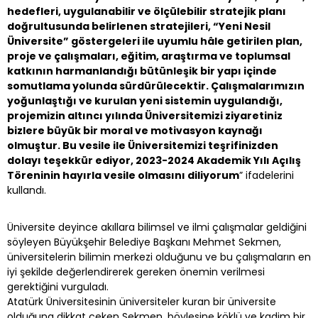
hedefleri, uygulanabilir ve ölçülebilir stratejik planı
doğrultusunda belirlenen stratejileri, “Yeni Nesil
Üniversite” göstergeleri ile uyumlu hâle getirilen plan,
proje ve çalışmaları, eğitim, araştırma ve toplumsal
katkının harmanlandığı bütünleşik bir yapı içinde
somutlama yolunda sürdürülecektir. Çalışmalarımızın
yoğunlaştığı ve kurulan yeni sistemin uygulandığı,
projemizin altıncı yılında Üniversitemizi ziyaretiniz
bizlere büyük bir moral ve motivasyon kaynağı
olmuştur. Bu vesile ile Üniversitemizi teşrifinizden
dolayı teşekkür ediyor, 2023-2024 Akademik Yılı Açılış
Töreninin hayırla vesile olmasını diliyorum
” ifadelerini
kullandı.
Üniversite deyince akıllara bilimsel ve ilmi çalışmalar geldiğini
söyleyen Büyükşehir Belediye Başkanı Mehmet Sekmen,
üniversitelerin bilimin merkezi olduğunu ve bu çalışmaların en
iyi şekilde değerlendirerek gereken önemin verilmesi
gerektiğini vurguladı.
Atatürk Üniversitesinin üniversiteler kuran bir üniversite
olduğuna dikkat çeken Sekmen, böylesine köklü ve kadim bir