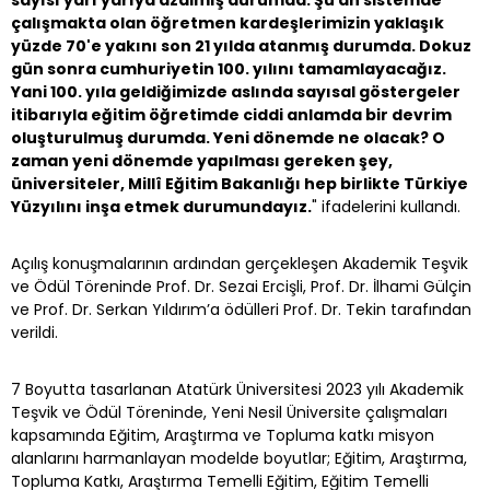
sayısı yarı yarıya azalmış durumda. Şu an sistemde
çalışmakta olan öğretmen kardeşlerimizin yaklaşık
yüzde 70'e yakını son 21 yılda atanmış durumda. Dokuz
gün sonra cumhuriyetin 100. yılını tamamlayacağız.
Yani 100. yıla geldiğimizde aslında sayısal göstergeler
itibarıyla eğitim öğretimde ciddi anlamda bir devrim
oluşturulmuş durumda. Yeni dönemde ne olacak? O
zaman yeni dönemde yapılması gereken şey,
üniversiteler, Millî Eğitim Bakanlığı hep birlikte Türkiye
Yüzyılını inşa etmek durumundayız.
" ifadelerini kullandı.
Açılış konuşmalarının ardından gerçekleşen Akademik Teşvik
ve Ödül Töreninde Prof. Dr. Sezai Ercişli, Prof. Dr. İlhami Gülçin
ve Prof. Dr. Serkan Yıldırım’a ödülleri Prof. Dr. Tekin tarafından
verildi.
7 Boyutta tasarlanan Atatürk Üniversitesi 2023 yılı Akademik
Teşvik ve Ödül Töreninde, Yeni Nesil Üniversite çalışmaları
kapsamında Eğitim, Araştırma ve Topluma katkı misyon
alanlarını harmanlayan modelde boyutlar; Eğitim, Araştırma,
Topluma Katkı, Araştırma Temelli Eğitim, Eğitim Temelli