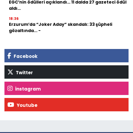
EGC’nin ödülleri açıklandı… 11 dalda 27 gazeteci ödül
aldı…
18:36
Erzurum’da “Joker Aday” skandalı: 33 şüpheli
gözaltında... -
Facebook
Twitter
İnstagram
Youtube