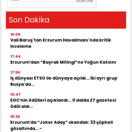
Son Dakika
16:08
Vali Baruş'tan Erzurum Havalimanı'nda kritik
inceleme
17:44
Erzurum’dan “Bayrak Mitingi”ne Yoğun Katılım
17:56
İş dünyası ETSO ile dünyaya açıldı... İki ayrı grup
Rusya'da...
10:47
EGC’nin ödülleri açıklandı… 11 dalda 27 gazeteci
ödül aldı…
18:36
Erzurum’da “Joker Aday” skandalı: 33 şüpheli
gözaltında... -