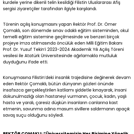
kurdele yerine dikenli telin kesildiği Filistin Uluslararası Afiş
sergisi ziyaretçiler tarafından ilgiyle karşılandı.
Törenin açılış konuşmasını yapan Rektör Prof. Dr. Ömer
Çomaklı, son dönemde sınav odaklı eğitim sisteminden, okul
temelli eğitim sistemine geçilmesinde ve benzeri birçok
projeye imza atılmasında öncülük eden Milli Eğitim Bakanı
Prof. Dr. Yusuf Tekin’i 2023-2024 Akademik Yılı Açılış Töreni
vesilesi ile Atatürk Üniversitesinde ağırlamakla mutluluk
duyduğunu ifade etti.
Konuşmasına Filistin’deki insanlık trajedisine değinerek devam
eden Rektör Çomaklı, bütün dünyanın gözleri önünde
insafsızca gerçekleştirilen katliamı şiddetle kınayarak, insani
dokunulmazlığı olan hastaneyi vurmanın, çocuk, kadın, yaşlı
hasta ve yaralı, çaresiz düşkün insanların canlarına kast
etmenin, savunma adına masum sivillere saldırmanın apaçık
savaş suçu olduğunu söyledi.
REKTÖR ÇOMAKLI: “Üniversitemizin Her Birimine Yönelik