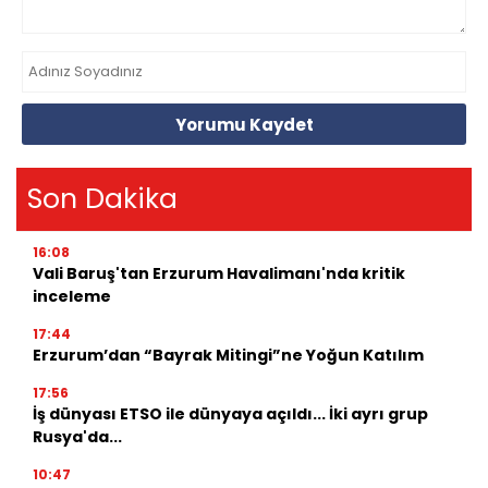
Yorumu Kaydet
Son Dakika
16:08
Vali Baruş'tan Erzurum Havalimanı'nda kritik
inceleme
17:44
Erzurum’dan “Bayrak Mitingi”ne Yoğun Katılım
17:56
İş dünyası ETSO ile dünyaya açıldı... İki ayrı grup
Rusya'da...
10:47