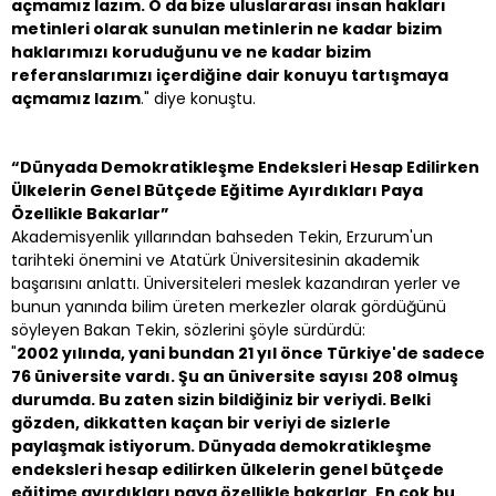
açmamız lazım. O da bize uluslararası insan hakları
metinleri olarak sunulan metinlerin ne kadar bizim
haklarımızı koruduğunu ve ne kadar bizim
referanslarımızı içerdiğine dair konuyu tartışmaya
açmamız lazım
." diye konuştu.
“Dünyada Demokratikleşme Endeksleri Hesap Edilirken
Ülkelerin Genel Bütçede Eğitime Ayırdıkları Paya
Özellikle Bakarlar”
Akademisyenlik yıllarından bahseden Tekin, Erzurum'un
tarihteki önemini ve Atatürk Üniversitesinin akademik
başarısını anlattı. Üniversiteleri meslek kazandıran yerler ve
bunun yanında bilim üreten merkezler olarak gördüğünü
söyleyen Bakan Tekin, sözlerini şöyle sürdürdü:
"
2002 yılında, yani bundan 21 yıl önce Türkiye'de sadece
76 üniversite vardı. Şu an üniversite sayısı 208 olmuş
durumda. Bu zaten sizin bildiğiniz bir veriydi. Belki
gözden, dikkatten kaçan bir veriyi de sizlerle
paylaşmak istiyorum. Dünyada demokratikleşme
endeksleri hesap edilirken ülkelerin genel bütçede
eğitime ayırdıkları paya özellikle bakarlar. En çok bu