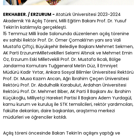
ERKHABER. / ERZURUM -
Atatürk Üniversitesi 2023-2024
Akademik Yılı Açılış Töreni, Milli Eğitim Bakanı Prof. Dr. Yusuf
Tekin’in katılımıyla gerçekleşti.
15 Temmuz Milli İrade Salonunda düzenlenen açılış törenine
ev sahibi Rektör Prof. Dr. Ömer Çomaklı’nın yanı sıra Vali
Mustafa Çiftçi, Büyükşehir Belediye Başkanı Mehmet Sekmen,
AK Parti ErzurumMilletvekilleri Selami Altınok ve Mehmet Emin
Öz, Erzurum Eski Milletvekili Prof. Dr. Mustafa Ilıcalı, Bölge
Jandarma Komutanı Tuğgeneral Metin Düz, İl Emniyet
Müdürü Kadir Yırtar, Ankara Sosyal Bilimler Üniversitesi Rektörü
Prof. Dr. Musa Kazım Arıcan, Ağrı İbrahim Çeçen Üniversitesi
Rektörü Prof. Dr. Abdulhalik Karabulut, Ardahan Üniversitesi
Rektörü Prof. Dr. Mehmet Biber, AK Parti İl Başkanı Av. İbrahim
Küçükoğlu, Milliyetçi Hareket Partisi İl Başkanı Adem Yurdagül,
kamu kurum ve kuruluş ile STK temsilcileri, rektör yardımcıları,
fakülte dekanları, daire başkanları, araştırma merkezi
müdürleri ve öğrenciler katıldı.
Açılış töreni öncesinde Bakan Tekin’in açılışını yaptığı ve