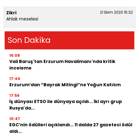
Zikri
21 Ekim 2023 15:32
Ahlak meselesi
Son Dakika
16:08
Vali Baruş'tan Erzurum Havalimanı'nda kritik
inceleme
17:44
Erzurum’dan “Bayrak Mitingi”ne Yoğun Katılım
17:56
İş dünyası ETSO ile dünyaya açıldı... İki ayrı grup
Rusya'da...
10:47
EGC’nin ödülleri açıklandı… 11 dalda 27 gazeteci ödül
aldı…