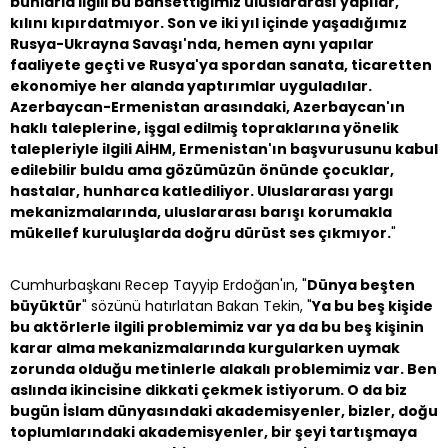
bunlarla ilgili bu bahsettiğimiz uluslararası yapılar,
kılını kıpırdatmıyor. Son ve iki yıl içinde yaşadığımız
Rusya-Ukrayna Savaşı'nda, hemen aynı yapılar
faaliyete geçti ve Rusya'ya spordan sanata, ticaretten
ekonomiye her alanda yaptırımlar uyguladılar.
Azerbaycan-Ermenistan arasındaki, Azerbaycan'ın
haklı taleplerine, işgal edilmiş topraklarına yönelik
talepleriyle ilgili AİHM, Ermenistan'ın başvurusunu kabul
edilebilir buldu ama gözümüzün önünde çocuklar,
hastalar, hunharca katlediliyor. Uluslararası yargı
mekanizmalarında, uluslararası barışı korumakla
mükellef kuruluşlarda doğru dürüst ses çıkmıyor.
"
Cumhurbaşkanı Recep Tayyip Erdoğan'ın, "
Dünya beşten
büyüktür
" sözünü hatırlatan Bakan Tekin, "
Ya bu beş kişide
bu aktörlerle ilgili problemimiz var ya da bu beş kişinin
karar alma mekanizmalarında kurgularken uymak
zorunda olduğu metinlerle alakalı problemimiz var. Ben
aslında ikincisine dikkati çekmek istiyorum. O da biz
bugün İslam dünyasındaki akademisyenler, bizler, doğu
toplumlarındaki akademisyenler, bir şeyi tartışmaya