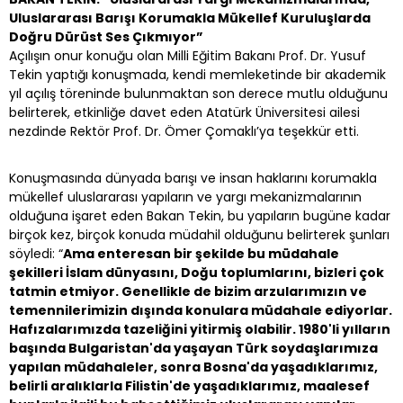
Uluslararası Barışı Korumakla Mükellef Kuruluşlarda
Doğru Dürüst Ses Çıkmıyor”
Açılışın onur konuğu olan Milli Eğitim Bakanı Prof. Dr. Yusuf
Tekin yaptığı konuşmada, kendi memleketinde bir akademik
yıl açılış töreninde bulunmaktan son derece mutlu olduğunu
belirterek, etkinliğe davet eden Atatürk Üniversitesi ailesi
nezdinde Rektör Prof. Dr. Ömer Çomaklı’ya teşekkür etti.
Konuşmasında dünyada barışı ve insan haklarını korumakla
mükellef uluslararası yapıların ve yargı mekanizmalarının
olduğuna işaret eden Bakan Tekin, bu yapıların bugüne kadar
birçok kez, birçok konuda müdahil olduğunu belirterek şunları
söyledi: “
Ama enteresan bir şekilde bu müdahale
şekilleri İslam dünyasını, Doğu toplumlarını, bizleri çok
tatmin etmiyor. Genellikle de bizim arzularımızın ve
temennilerimizin dışında konulara müdahale ediyorlar.
Hafızalarımızda tazeliğini yitirmiş olabilir. 1980'li yılların
başında Bulgaristan'da yaşayan Türk soydaşlarımıza
yapılan müdahaleler, sonra Bosna'da yaşadıklarımız,
belirli aralıklarla Filistin'de yaşadıklarımız, maalesef