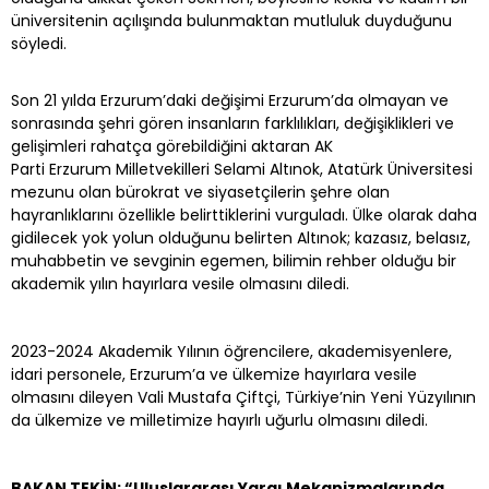
üniversitenin açılışında bulunmaktan mutluluk duyduğunu
söyledi.
Son 21 yılda Erzurum’daki değişimi Erzurum’da olmayan ve
sonrasında şehri gören insanların farklılıkları, değişiklikleri ve
gelişimleri rahatça görebildiğini aktaran AK
Parti Erzurum Milletvekilleri Selami Altınok, Atatürk Üniversitesi
mezunu olan bürokrat ve siyasetçilerin şehre olan
hayranlıklarını özellikle belirttiklerini vurguladı. Ülke olarak daha
gidilecek yok yolun olduğunu belirten Altınok; kazasız, belasız,
muhabbetin ve sevginin egemen, bilimin rehber olduğu bir
akademik yılın hayırlara vesile olmasını diledi.
2023-2024 Akademik Yılının öğrencilere, akademisyenlere,
idari personele, Erzurum’a ve ülkemize hayırlara vesile
olmasını dileyen Vali Mustafa Çiftçi, Türkiye’nin Yeni Yüzyılının
da ülkemize ve milletimize hayırlı uğurlu olmasını diledi.
BAKAN TEKİN: “Uluslararası Yargı Mekanizmalarında,