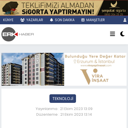
KÜNYE
YAZARLAR
SON DAKİKA
MANŞETLER
TEKNOLOJİ
Yayınlanma : 21 Ekim 2023 13:09
Düzenleme : 21 Ekim 2023 13:14