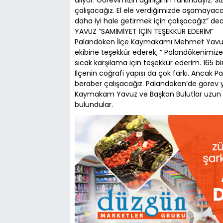
alıyor. Görevimizin ağırlığının farkındayız. Si
çalışacağız. El ele verdiğimizde aşamayac
daha iyi hale getirmek için çalışacağız” ded
YAVUZ “SAMİMİYET İÇİN TEŞEKKÜR EDERİM”
Palandöken İlçe Kaymakamı Mehmet Yavuz i
ekibine teşekkür ederek, “ Palandökenimize g
sıcak karşılama için teşekkür ederim. 165 bi
İlçenin coğrafi yapısı da çok farkı. Ancak
beraber çalışacağız. Palandöken’de görev
Kaymakam Yavuz ve Başkan Bulutlar uzun süre 
bulundular.