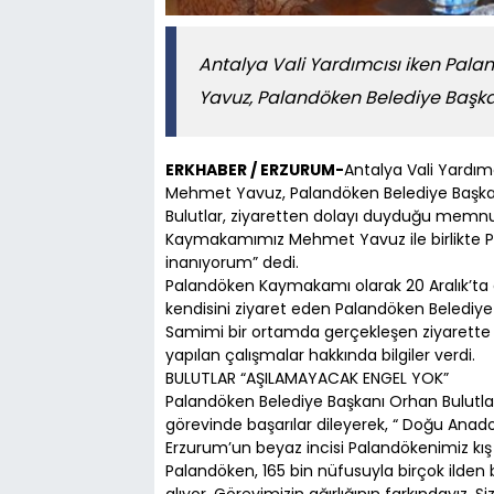
Antalya Vali Yardımcısı iken Pa
Yavuz, Palandöken Belediye Başkan
ERKHABER / ERZURUM-
Antalya Vali Yardı
Mehmet Yavuz, Palandöken Belediye Başkanı
Bulutlar, ziyaretten dolayı duyduğu memnun
Kaymakamımız Mehmet Yavuz ile birlikte P
inanıyorum” dedi.
Palandöken Kaymakamı olarak 20 Aralık’ta
kendisini ziyaret eden Palandöken Belediye 
Samimi bir ortamda gerçekleşen ziyarette
yapılan çalışmalar hakkında bilgiler verdi.
BULUTLAR “AŞILAMAYACAK ENGEL YOK”
Palandöken Belediye Başkanı Orhan Bulutl
görevinde başarılar dileyerek, “ Doğu Anad
Erzurum’un beyaz incisi Palandökenimiz kış
Palandöken, 165 bin nüfusuyla birçok ilden büy