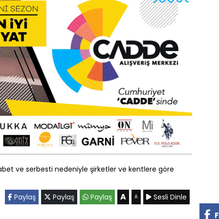
ekabet ve serbesti nedeniyle şirketler ve kentlere göre
A
Paylaş
Paylaş
Paylaş
Sesli Dinle
A
F