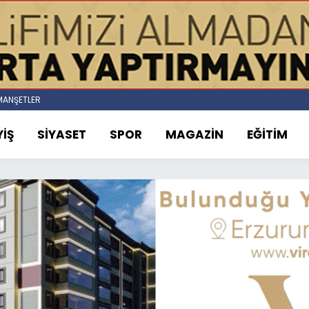
ANŞETLER
İŞ
SİYASET
SPOR
MAGAZİN
EĞİTİM