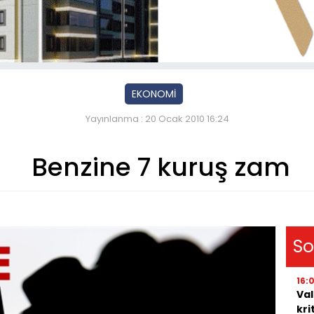
EKONOMİ
Yayınlanma : 20 Ocak 2010 16:24
Benzine 7 kuruş zam
So
16:
Val
kri