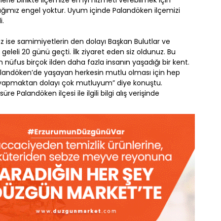
zlerle birlikte ilçemize en iyi hizmeti verebilmek için
ağımız engel yoktur. Uyum içinde Palandöken ilçemizi
i.
se samimiyetlerin den dolayı Başkan Bulutlar ve
eleli 20 günü geçti. İlk ziyaret eden siz oldunuz. Bu
n nüfus birçok ilden daha fazla insanın yaşadığı bir kent.
 Palandöken’de yaşayan herkesin mutlu olması için hep
 yapmaktan dolayı çok mutluyum” diye konuştu.
Palandöken ilçesi ile ilgili bilgi alış verişinde