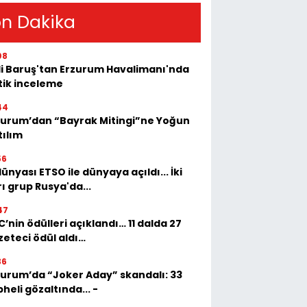
n Dakika
08
li Baruş'tan Erzurum Havalimanı'nda
tik inceleme
44
zurum’dan “Bayrak Mitingi”ne Yoğun
tılım
56
dünyası ETSO ile dünyaya açıldı... İki
ı grup Rusya'da...
47
’nin ödülleri açıklandı… 11 dalda 27
zeteci ödül aldı…
36
zurum’da “Joker Aday” skandalı: 33
heli gözaltında... -