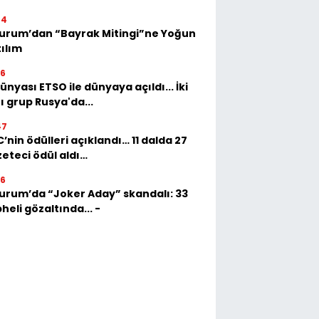
44
urum’dan “Bayrak Mitingi”ne Yoğun
ılım
56
dünyası ETSO ile dünyaya açıldı... İki
ı grup Rusya'da...
47
’nin ödülleri açıklandı… 11 dalda 27
eteci ödül aldı…
36
urum’da “Joker Aday” skandalı: 33
heli gözaltında... -