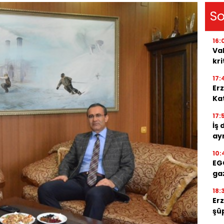
So
16:
Va
kri
17:
Er
Ka
17:
İş 
ayr
10:
EGC
ga
18:
Er
şüp