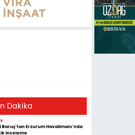
n Dakika
08
i Baruş'tan Erzurum Havalimanı'nda
tik inceleme