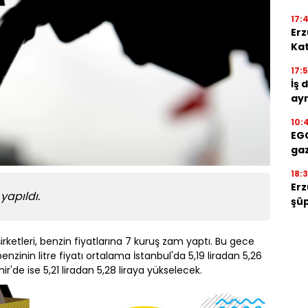
17:
Erz
Kat
17:
İş 
ayr
10:
EGC
gaz
18:
Erz
yapıldı.
şüp
irketleri, benzin fiyatlarına 7 kuruş zam yaptı. Bu gece
enzinin litre fiyatı ortalama İstanbul'da 5,19 liradan 5,26
mir'de ise 5,21 liradan 5,28 liraya yükselecek.