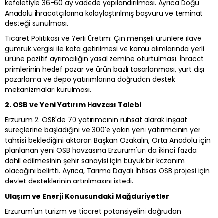
kefaletiyle 36-60 ay vadede yapılandırılması. Ayrıca Doğu
Anadolu ihracatçılarına kolaylaştırılmış başvuru ve teminat
desteği sunulması.
Ticaret Politikası ve Yerli Üretim: Çin menşeli ürünlere ilave
gümrük vergisi ile kota getirilmesi ve kamu alımlarında yerli
ürüne pozitif ayrımcılığın yasal zemine oturtulması. İhracat
primlerinin hedef pazar ve ürün bazlı tasarlanması, yurt dışı
pazarlama ve depo yatırımlarına doğrudan destek
mekanizmaları kurulması.
2. OSB ve Yeni Yatırım Havzası Talebi
Erzurum 2. OSB'de 70 yatırımcının ruhsat alarak inşaat
süreçlerine başladığını ve 300'e yakın yeni yatırımcının yer
tahsisi beklediğini aktaran Başkan Özakalın, Orta Anadolu için
planlanan yeni OSB havzasına Erzurum'un da ikinci fazda
dahil edilmesinin şehir sanayisi için büyük bir kazanım
olacağını belirtti. Ayrıca, Tarıma Dayalı İhtisas OSB projesi için
devlet desteklerinin artırılmasını istedi.
Ulaşım ve Enerji Konusundaki Mağduriyetler
Erzurum'un turizm ve ticaret potansiyelini doğrudan