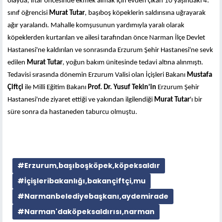
olayda, iftar öncesinde ekmek almak için evden çıkan 10 yaşındaki 4.
sınıf öğrencisi
Murat Tutar
, başıboş köpeklerin saldırısına uğrayarak
ağır yaralandı. Mahalle komşusunun yardımıyla yaralı olarak
köpeklerden kurtarılan ve ailesi tarafından önce Narman İlçe Devlet
Hastanesi'ne kaldırılan ve sonrasında Erzurum Şehir Hastanesi'ne sevk
edilen
Murat Tutar
, yoğun bakım ünitesinde tedavi altına alınmıştı.
Tedavisi sırasında dönemin Erzurum Valisi olan İçişleri Bakanı
Mustafa
Çiftçi
ile Milli Eğitim Bakanı
Prof. Dr. Yusuf Tekin’in
Erzurum Şehir
Hastanesi'nde ziyaret ettiği ve yakından ilgilendiği
Murat Tutar
'ı bir
süre sonra da hastaneden taburcu olmuştu.
#Erzurum,başıboşköpek,köpeksaldır
#İçişleribakanlığı,bakançiftçi,mu
#Narmanbelediyebaşkanı,aydemirade
#Narman'daköpeksaldırısı,narman