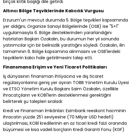
birçok kritik başlığı dile getirdi.
Altıncı Bölge Teşviklerinde Kalıcılık Vurgusu
Erzurum'un mevcut durumda 5. Bölge teşvikleri kapsamında
yer aldığını, Organize Sanayi Bölgelerinde (OSB) ise "5+1"
uygulamasıyla 6. Bölge desteklerinden yararlandığını
hatırlatan Başkan Özakalın, bu durumun her yıl sonunda
yatırımcılar için bir belirsizlik yarattığını söyledi. Özakalın, ilin
tamamının 6. Bölge kapsamına alınmasını ve OSB'lerdeki
teşviklerin kalıcı hale getirilmesini talep etti.
Finansmana Erişim ve Yeni Ticaret Politikaları
İş dünyasının finansman ihtiyacına ve dış ticaret
regülasyonlarına geniş yer ayıran TOBB Yönetim Kurulu Üyesi
ve ETSO Yönetim Kurulu Başkanı Saim Özakalın, özellikle
ihracatçıların ve KOBİ'lerin desteklenmesi gerektiğini
belirterek şu talepleri sıraladı:
Kredi ve Finansman İmkânları: Eximbank reeskont hacminin
ihracatın yüzde 25'i seviyesine (70 Milyar USD hedefi)
ulaştırılması, KOBİ kredilerinin en az ticari kredi faizi oranında
büyümesi ve kısa vadeli borçların Kredi Garanti Fonu (KGF)