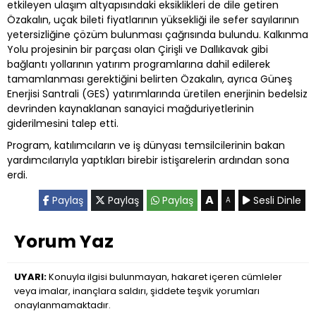
etkileyen ulaşım altyapısındaki eksiklikleri de dile getiren
Özakalın, uçak bileti fiyatlarının yüksekliği ile sefer sayılarının
yetersizliğine çözüm bulunması çağrısında bulundu. Kalkınma
Yolu projesinin bir parçası olan Çirişli ve Dallıkavak gibi
bağlantı yollarının yatırım programlarına dahil edilerek
tamamlanması gerektiğini belirten Özakalın, ayrıca Güneş
Enerjisi Santrali (GES) yatırımlarında üretilen enerjinin bedelsiz
devrinden kaynaklanan sanayici mağduriyetlerinin
giderilmesini talep etti.
Program, katılımcıların ve iş dünyası temsilcilerinin bakan
yardımcılarıyla yaptıkları birebir istişarelerin ardından sona
erdi.
A
Paylaş
Paylaş
Paylaş
Sesli Dinle
A
Yorum Yaz
UYARI:
Konuyla ilgisi bulunmayan, hakaret içeren cümleler
veya imalar, inançlara saldırı, şiddete teşvik yorumları
onaylanmamaktadır.