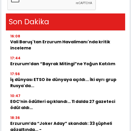
Son Dakika
16:08
Vali Baruş'tan Erzurum Havalimanı'nda kritik
inceleme
17:44
Erzurum’dan “Bayrak Mitingi”ne Yoğun Katılım
17:56
İş dünyası ETSO ile dünyaya açıldı... İki ayrı grup
Rusya'da...
10:47
EGC’nin ödülleri açıklandı… 11 dalda 27 gazeteci
ödül aldı…
18:36
Erzurum’da “Joker Aday” skandalı: 33 şüpheli
gözaltında... -