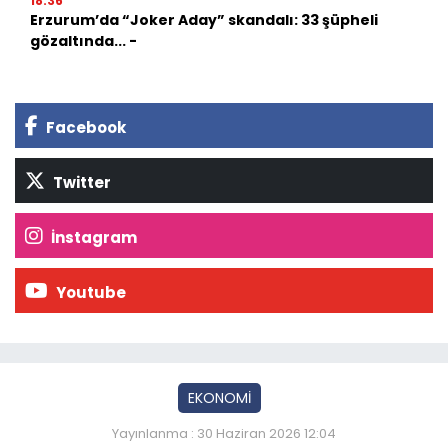
18:36
Erzurum’da “Joker Aday” skandalı: 33 şüpheli
gözaltında... -
Facebook
Twitter
İnstagram
Youtube
EKONOMİ
Yayınlanma : 30 Haziran 2026 12:04