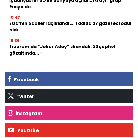
İş dünyası ETSO ile dünyaya açıldı... İki ayrı grup
Rusya'da...
10:47
EGC’nin ödülleri açıklandı… 11 dalda 27 gazeteci ödül
aldı…
18:36
Erzurum’da “Joker Aday” skandalı: 33 şüpheli
gözaltında... -
Facebook
Twitter
İnstagram
Youtube